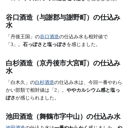
谷口酒造（与謝郡与謝野町）の仕込み
水
「丹後王国」の
谷口酒造
の仕込み水も相対値で
「3」。
石っぽさと塩っぽさ
を感じました。
白杉酒造（京丹後市大宮町）の仕込み
水
「白木久」の
白杉酒造
の仕込み水は、今回一番やわら
かい部類で相対値は「2」。
ややカルシウム感と塩っ
ぽさ
が感じられました。
池田酒造（舞鶴市字中山）の仕込み水
池田酒造
の仕込み水は
一番やわらかく
感じました。
や