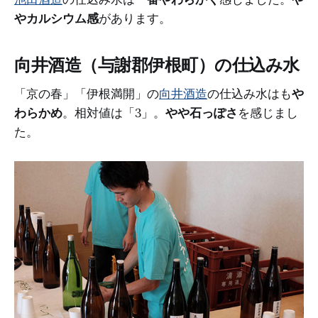
やカルシウム感
があります。
向井酒造（与謝郡伊根町）の仕込み水
「京の春」「伊根満開」の
向井酒造
の仕込み水はも
や
わらかめ
。相対値は「3」。
やや石っぽさ
を感じまし
た。