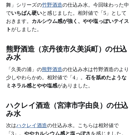
舞」シリーズの
竹野酒造
の仕込み水。今回味わった中
で
いちばん硬い
と感じました。相対値で「5」として
おきます。
カルシウム感が強く、やや塩っぽいテイス
ト
がしました。
熊野酒造（京丹後市久美浜町）の仕込
み水
「久美の浦」の
熊野酒造
の仕込み水は竹野酒造のより
少しやわらかめ。相対値で「4」。
石を舐めたような
ミネラル感とやや塩感
がありました。
ハクレイ酒造（宮津市字由良）の仕込
み水
次は
ハクレイ酒造
の仕込み水。こちらは相対値で
「3」。
ややカルシウム感と塩っぽさ
を感じました。