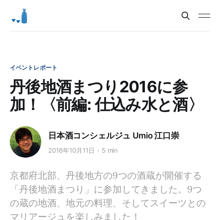
イベントレポート
丹後地酒まつり2016に参
加！〈前編: 仕込み水と酒〉
日本酒コンシェルジュ Umio 江口崇
2016年10月11日
5 min
京都府北部、丹後地方の9つの酒蔵が開催する
「丹後地酒まつり」に参加してきました。9つ
の蔵の地酒、地元の料理、そしてスイーツとの
マリアージュを楽しみました！