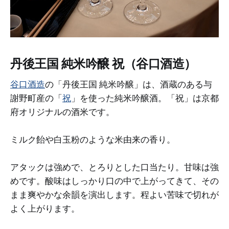
丹後王国 純米吟醸 祝（谷口酒造）
谷口酒造
の「丹後王国 純米吟醸」は、酒蔵のある与
謝野町産の「
祝
」を使った純米吟醸酒。「祝」は京都
府オリジナルの酒米です。
ミルク飴や白玉粉のような米由来の香り。
アタックは強めで、とろりとした口当たり。甘味は強
めです。酸味はしっかり口の中で上がってきて、その
まま爽やかな余韻を演出します。程よい苦味で切れが
よく上がります。