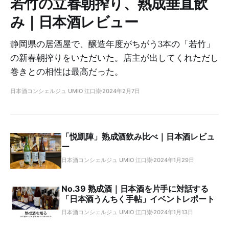
若竹の立春朝搾り、熟成垂直飲
み｜日本酒レビュー
静岡県の居酒屋で、醸造年度がちがう3本の「若竹」
の新春朝搾りをいただいた。店主が出してくれただし
巻きとの相性は最高だった。
日本酒コンシェルジュ UMIO 江口崇
2024年2月7日
「悦凱陣」熟成酒飲み比べ｜日本酒レビュ
ー
日本酒コンシェルジュ UMIO 江口崇
2024年1月29日
No.39 熟成酒｜日本酒を片手に対話する
「日本酒うんちく手帖」イベントレポート
日本酒コンシェルジュ UMIO 江口崇
2024年1月13日