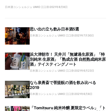
日本酒コンシェルジュ UMIO 江口崇
2021年8月8日
思い出の立ち飲み日本酒5選
日本酒コンシェルジュ UMIO 江口崇
2021年7月30日
浜大津朝市！ 天井川「無濾過生原酒」「特
別純米 生原酒」「熟成古酒 自然熟成純米原
酒」テイスティングノート
日本酒コンシェルジュ UMIO 江口崇
2021年6月23日
なら泉勇斎で菩提酛の酒を飲み比べる
2019
日本酒コンシェルジュ UMIO 江口崇
2021年6月8日
「Tomitsuru 純米吟醸 夏限定ラベル」「ト