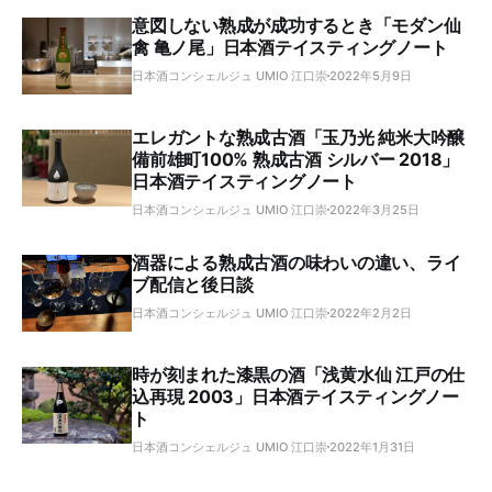
意図しない熟成が成功するとき「モダン仙
禽 亀ノ尾」日本酒テイスティングノート
日本酒コンシェルジュ UMIO 江口崇
2022年5月9日
エレガントな熟成古酒「玉乃光 純米大吟醸
備前雄町100% 熟成古酒 シルバー 2018」
日本酒テイスティングノート
日本酒コンシェルジュ UMIO 江口崇
2022年3月25日
酒器による熟成古酒の味わいの違い、ライ
ブ配信と後日談
日本酒コンシェルジュ UMIO 江口崇
2022年2月2日
時が刻まれた漆黒の酒「浅黄水仙 江戸の仕
込再現 2003」日本酒テイスティングノー
ト
日本酒コンシェルジュ UMIO 江口崇
2022年1月31日