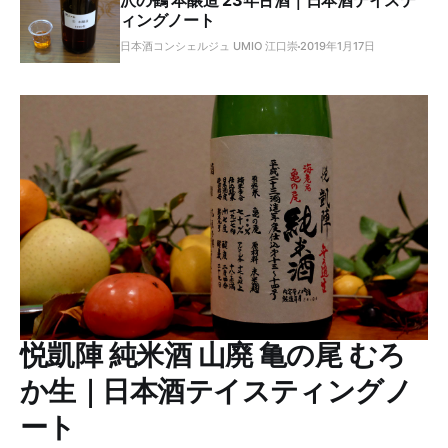
沢の鶴 本醸造 23年古酒｜日本酒テイステ
ィングノート
日本酒コンシェルジュ UMIO 江口崇
2019年1月17日
悦凱陣 純米酒 山廃 亀の尾 むろ
か生｜日本酒テイスティングノ
ート