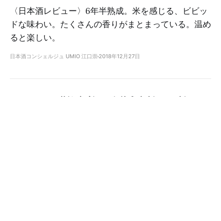
〈日本酒レビュー〉6年半熟成。米を感じる、ビビッ
ドな味わい。たくさんの香りがまとまっている。温め
ると楽しい。
日本酒コンシェルジュ UMIO 江口崇
2018年12月27日
華鳩 貴醸酒 20年熟成 大古酒｜日本酒テイ
スティングノート
日本酒コンシェルジュ UMIO 江口崇
2018年11月1日
華鳩 貴醸酒 8年貯蔵｜日本酒テイスティン
グノート
日本酒コンシェルジュ UMIO 江口崇
2018年10月31日
竹生嶋 壺中重星霜 純米吟醸 吟吹雪 平成十
四酒造年度 長期常温熟成古酒｜日本酒テイ
スティングノート