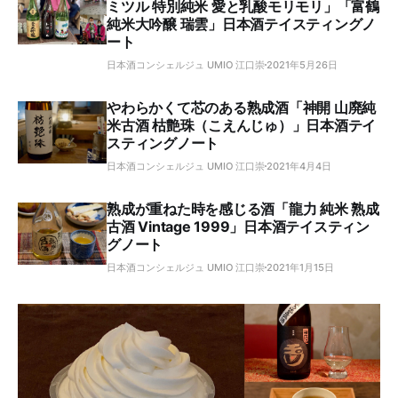
ミツル 特別純米 愛と乳酸モリモリ」「富鶴
純米大吟醸 瑞雲」日本酒テイスティングノ
ート
日本酒コンシェルジュ UMIO 江口崇
2021年5月26日
やわらかくて芯のある熟成酒「神開 山廃純
米古酒 枯艶珠（こえんじゅ）」日本酒テイ
スティングノート
日本酒コンシェルジュ UMIO 江口崇
2021年4月4日
熟成が重ねた時を感じる酒「龍力 純米 熟成
古酒 Vintage 1999」日本酒テイスティン
グノート
日本酒コンシェルジュ UMIO 江口崇
2021年1月15日