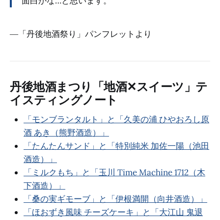
面白かな…と思います。
―「丹後地酒祭り」パンフレットより
丹後地酒まつり「地酒✕スイーツ」テ
イスティングノート
「モンブランタルト」と「久美の浦 ひやおろし原
酒 あき（熊野酒造）」
「たんたんサンド」と「特別純米 加佐一陽（池田
酒造）」
「ミルクもち」と「玉川 Time Machine 1712（木
下酒造）」
「桑の実ギモーブ」と「伊根満開（向井酒造）」
「ほおずき風味 チーズケーキ」と「大江山 鬼退