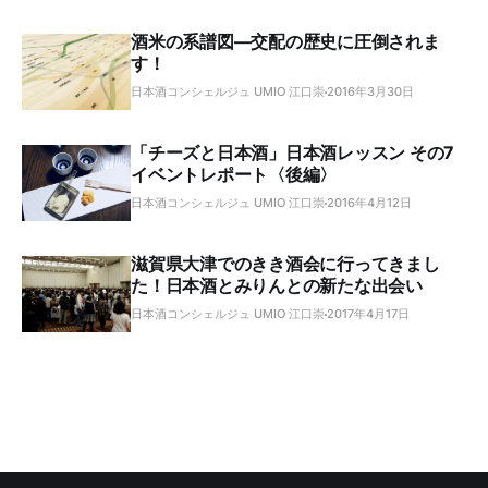
酒米の系譜図―交配の歴史に圧倒されま
す！
日本酒コンシェルジュ UMIO 江口崇
2016年3月30日
「チーズと日本酒」日本酒レッスン その7
イベントレポート〈後編〉
日本酒コンシェルジュ UMIO 江口崇
2016年4月12日
滋賀県大津でのきき酒会に行ってきまし
た！日本酒とみりんとの新たな出会い
日本酒コンシェルジュ UMIO 江口崇
2017年4月17日