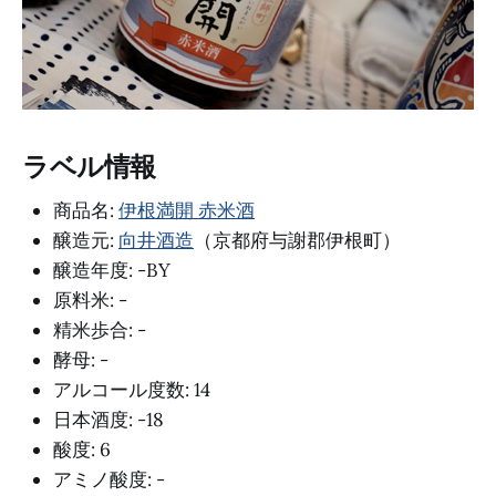
ラベル情報
商品名:
伊根満開 赤米酒
醸造元:
向井酒造
（京都府与謝郡伊根町）
醸造年度: -BY
原料米: -
精米歩合: -
酵母: -
アルコール度数: 14
日本酒度: -18
酸度: 6
アミノ酸度: -