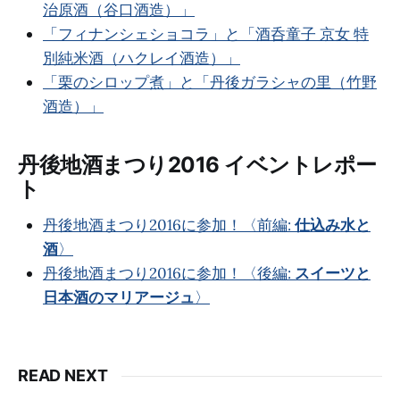
治原酒（谷口酒造）」
「フィナンシェショコラ」と「酒呑童子 京女 特
別純米酒（ハクレイ酒造）」
「栗のシロップ煮」と「丹後ガラシャの里（竹野
酒造）」
丹後地酒まつり2016 イベントレポー
ト
丹後地酒まつり2016に参加！〈前編:
仕込み水と
酒
〉
丹後地酒まつり2016に参加！〈後編:
スイーツと
日本酒のマリアージュ
〉
READ NEXT