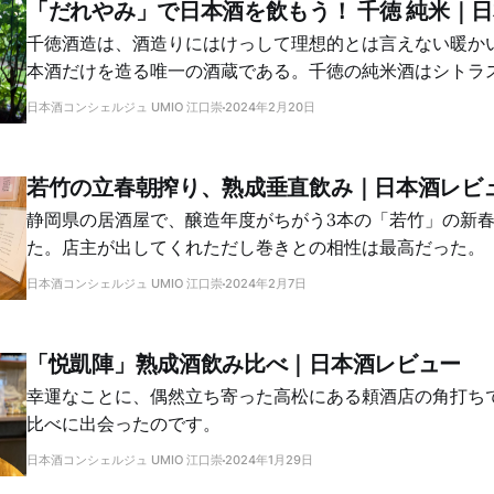
「だれやみ」で日本酒を飲もう！ 千徳 純米｜
千徳酒造は、酒造りにはけっして理想的とは言えない暖か
本酒だけを造る唯一の酒蔵である。千徳の純米酒はシトラ
ーで、飲んでいると食べ物が欲しくなる酒だ。
日本酒コンシェルジュ UMIO 江口崇
2024年2月20日
若竹の立春朝搾り、熟成垂直飲み｜日本酒レビ
静岡県の居酒屋で、醸造年度がちがう3本の「若竹」の新
た。店主が出してくれただし巻きとの相性は最高だった。
日本酒コンシェルジュ UMIO 江口崇
2024年2月7日
「悦凱陣」熟成酒飲み比べ｜日本酒レビュー
幸運なことに、偶然立ち寄った高松にある頼酒店の角打ち
比べに出会ったのです。
日本酒コンシェルジュ UMIO 江口崇
2024年1月29日