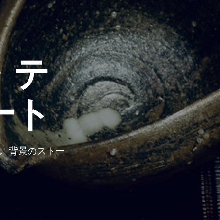
・テ
ート
ト。背景のストー