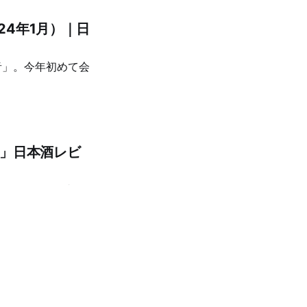
24年1月）｜日
音」。今年初めて会
醸」日本酒レビ
ーやジン、焼酎、そ
に参加してウイスキ
ついて書いてある。
うすにごり生原