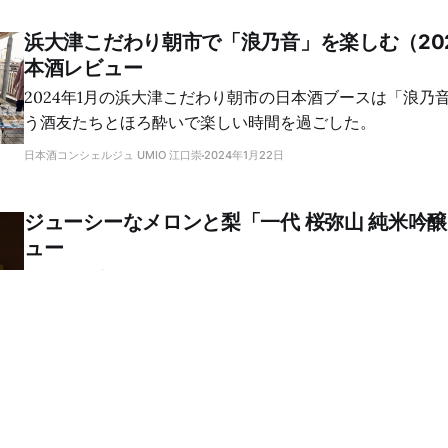
浜大津こだわり朝市で「浪乃音」を楽しむ（20
本酒レビュー
2024年1月の浜大津こだわり朝市の日本酒ブースは「浪乃
う酒友たちとほろ酔いで楽しい時間を過ごした。
日本酒コンシェルジュ UMIO 江口崇
2024年1月22日
ジューシーなメロンと梨「一代 桜弥山 純米吟
ュー
サクラオブルワリーアンドディスティラリーは、ウイスキ
して日本酒など数多くの酒類を製造している。蒸溜所見学
ーをテイスティングしたが、この記事は香り高い日本酒に
日本酒コンシェルジュ UMIO 江口崇
2024年1月14日
料理長のおもてなし「篠峯 ろくまる 純米吟醸 
酒 飲み比べ」日本酒テイスティングノート