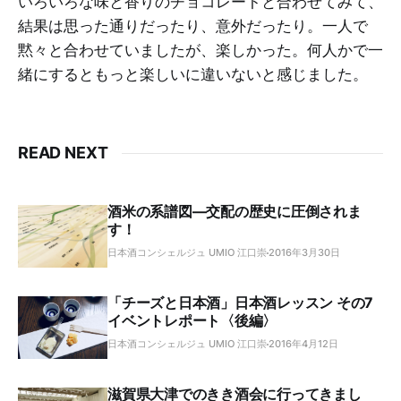
いろいろな味と香りのチョコレートと合わせてみて、
結果は思った通りだったり、意外だったり。一人で
黙々と合わせていましたが、楽しかった。何人かで一
緒にするともっと楽しいに違いないと感じました。
READ NEXT
酒米の系譜図―交配の歴史に圧倒されま
す！
日本酒コンシェルジュ UMIO 江口崇
2016年3月30日
「チーズと日本酒」日本酒レッスン その7
イベントレポート〈後編〉
日本酒コンシェルジュ UMIO 江口崇
2016年4月12日
滋賀県大津でのきき酒会に行ってきまし