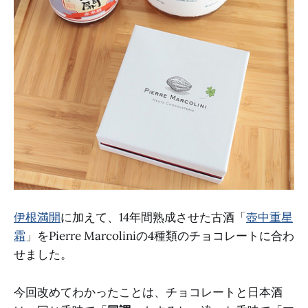
伊根満開
に加えて、14年間熟成させた古酒「
壺中重星
霜
」をPierre Marcoliniの4種類のチョコレートに合わ
せました。
今回改めてわかったことは、チョコレートと日本酒