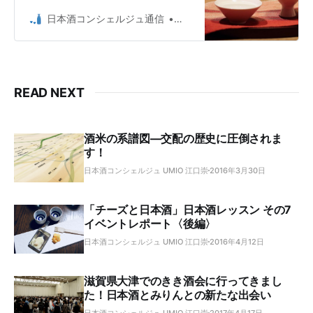
と日本酒の蔵元がペアを組み、各店
舗を参加者がはしごして回る形式。
日本酒コンシェルジュ通信
日本酒コンシェルジュ Umio 
READ NEXT
酒米の系譜図―交配の歴史に圧倒されま
す！
日本酒コンシェルジュ UMIO 江口崇
2016年3月30日
「チーズと日本酒」日本酒レッスン その7
イベントレポート〈後編〉
日本酒コンシェルジュ UMIO 江口崇
2016年4月12日
滋賀県大津でのきき酒会に行ってきまし
た！日本酒とみりんとの新たな出会い
日本酒コンシェルジュ UMIO 江口崇
2017年4月17日