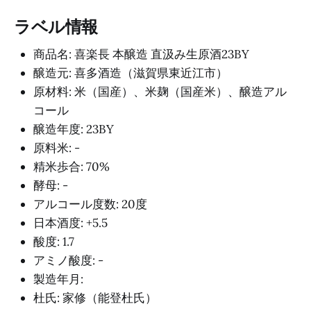
ラベル情報
商品名: 喜楽長 本醸造 直汲み生原酒23BY
醸造元: 喜多酒造（滋賀県東近江市）
原材料: 米（国産）、米麹（国産米）、醸造アル
コール
醸造年度: 23BY
原料米: -
精米歩合: 70%
酵母: -
アルコール度数: 20度
日本酒度: +5.5
酸度: 1.7
アミノ酸度: -
製造年月:
杜氏: 家修（能登杜氏）