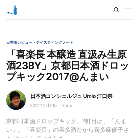
日本酒レビュー・テイスティングノート
「喜楽長 本醸造 直汲み生原
酒23BY」京都日本酒ドロッ
プキック2017@んまい
日本酒コンシェルジュ Umio 江口崇
2017年5月16日
3 min
京都日本酒ドロップキック。2軒目は、「んま
い」。「喜楽長」の喜多酒造から喜多麻優子さ