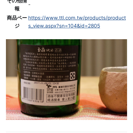
その他情
-
報
商品ペー
https://www.ttl.com.tw/products/product
ジ
s_view.aspx?sn=104&id=2805