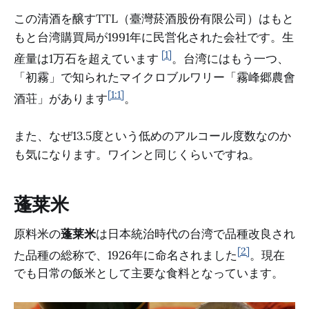
この清酒を醸すTTL（臺灣菸酒股份有限公司）はもと
もと台湾購買局が1991年に民営化された会社です。生
[1]
産量は1万石を超えています
。台湾にはもう一つ、
「初霧」で知られたマイクロブルワリー「霧峰郷農會
[1:1]
酒荘」があります
。
また、なぜ13.5度という低めのアルコール度数なのか
も気になります。ワインと同じくらいですね。
蓬莱米
原料米の
蓬莱米
は日本統治時代の台湾で品種改良され
[2]
た品種の総称で、1926年に命名されました
。現在
でも日常の飯米として主要な食料となっています。