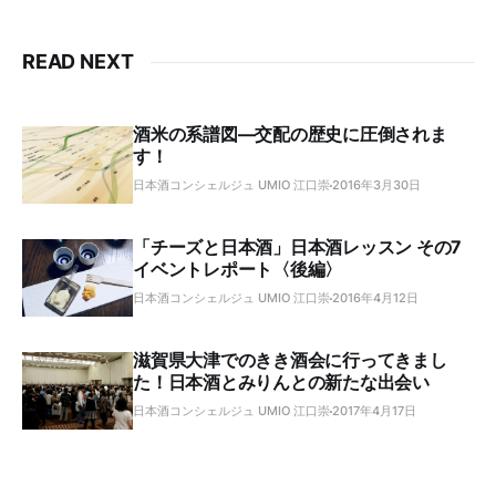
READ NEXT
酒米の系譜図―交配の歴史に圧倒されま
す！
日本酒コンシェルジュ UMIO 江口崇
2016年3月30日
「チーズと日本酒」日本酒レッスン その7
イベントレポート〈後編〉
日本酒コンシェルジュ UMIO 江口崇
2016年4月12日
滋賀県大津でのきき酒会に行ってきまし
た！日本酒とみりんとの新たな出会い
日本酒コンシェルジュ UMIO 江口崇
2017年4月17日