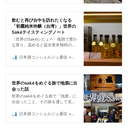
飲むと再び台中を訪れたくなる
「初霧純米吟醸（台湾）」世界の
Sakéテイスティングノート
〈世界のSakéレビュー〉複雑で豊か
な香り。温めると益全香米独特の里
芋をふかしたような香りが心地よ
い。
日本酒コンシェルジュ通信
日本酒コンシェルジュ Umio 
世界のsakéをめぐる旅で地酒に出
会った話
世界のsakéをめぐる旅で「地酒」に
出会ったこと、その旅を通して見え
た世界のsaké醸造の3つの時代とそ
の未来について話そうと思う。
日本酒コンシェルジュ通信
日本酒コンシェルジュ Umio 