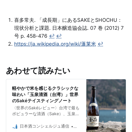
喜多常夫. 「成長期」にあるSAKEとSHOCHU：
現状分析と課題. 日本醸造協会誌. 07 巻 (2012) 7
号 p. 458-476
↩︎
↩︎
https://ja.wikipedia.org/wiki/蓬莱米
↩︎
あわせて読みたい
軽やかで米を感じるクラシックな
味わい「玉泉清酒（台湾）」世界
のSakéテイスティングノート
〈世界のSakéレビュー〉台湾で最も
ポピュラーな清酒（Sake）、玉泉の
スタンダード酒。室温で、そして冷
やしておいしい晩酌酒。
日本酒コンシェルジュ通信
日本酒コンシェルジュ Umio 