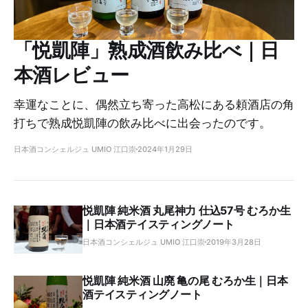
「悦凱陣」熟成酒飲み比べ｜日
本酒レビュー
幸運なことに、偶然立ち寄った高松にある頼酒店の角
打ちで熟成悦凱陣の飲み比べに出会ったのです。
日本酒コンシェルジュ UMIO 江口崇
2024年1月29日
悦凱陣 純米酒 丸尾神力 仕込57号 むろか生
｜日本酒テイスティングノート
日本酒コンシェルジュ UMIO 江口崇
2019年3月28日
悦凱陣 純米酒 山廃 亀の尾 むろか生｜日本
酒テイスティングノート