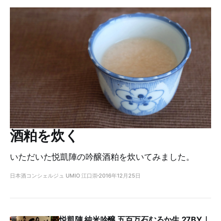
酒粕を炊く
いただいた悦凱陣の吟醸酒粕を炊いてみました。
日本酒コンシェルジュ UMIO 江口崇
2016年12月25日
悦凱陣 純米吟醸 五百万石むろか生 27BY｜