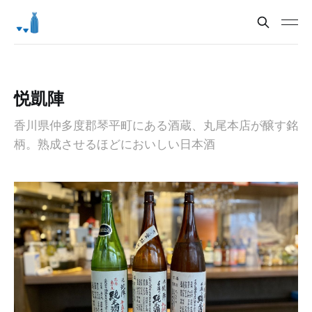
悦凱陣
香川県仲多度郡琴平町にある酒蔵、丸尾本店が醸す銘
柄。熟成させるほどにおいしい日本酒