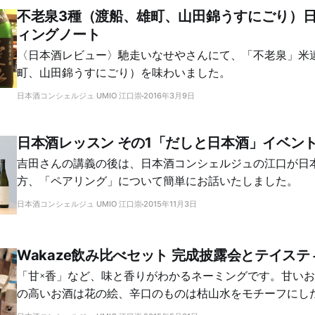
不老泉3種（渡船、雄町、山田錦うすにごり）
ィングノート
〈日本酒レビュー〉馳走いなせやさんにて、「不老泉」米
町、山田錦うすにごり）を味わいました。
日本酒コンシェルジュ UMIO 江口崇
2016年3月9日
日本酒レッスン その1「だしと日本酒」イベント
吉田さんの講義の後は、日本酒コンシェルジュの江口が日
方、「ペアリング」について簡単にお話いたしました。
日本酒コンシェルジュ UMIO 江口崇
2015年11月3日
Wakaze飲み比べセット 完成披露会とテイス
「甘×香」など、味と香りがわかるネーミングです。甘い
の高いお酒は花の絵、辛口のものは枯山水をモチーフにし
からも味と香りをイメージしやすくなっています。