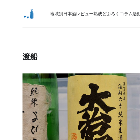
地域別日本酒レビュー
熟成
どぶろく
コラム
活
渡船