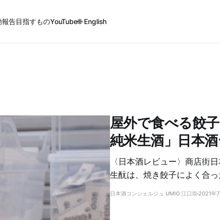
動報告
目指すもの
YouTube
🌐 English
屋外で食べる餃子
純米生酒」日本酒
〈日本酒レビュー〉商店街日
生酛は、焼き餃子によく合っ
日本酒コンシェルジュ UMIO 江口崇
2021年