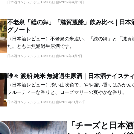
日本酒コンシェルジュ UMIO 江口崇
2017年4月18日
不老泉「総の舞」「滋賀渡船」飲み比べ｜日本
グノート
〈日本酒レビュー〉不老泉の米違い、「総の舞」と「滋賀
た。ともに無濾過生原酒です。
日本酒コンシェルジュ UMIO 江口崇
2017年3月7日
唯々 渡船 純米 無濾過生原酒｜日本酒テイステ
〈日本酒レビュー〉淡い山吹色で、やや強い香りはみかん
フルーティーな香りと、ローズマリーの爽やかな香り。
日本酒コンシェルジュ UMIO 江口崇
2016年11月29日
「チーズと日本酒