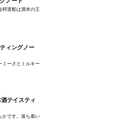
ングノート
短稈渡船は酒米の王
スティングノー
ーミーさとミルキー
本酒テイスティ
らかです。落ち着い