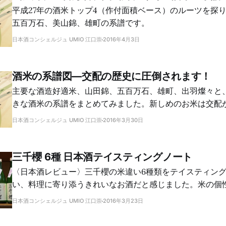
平成27年の酒米トップ4（作付面積ベース）のルーツを探
五百万石、美山錦、雄町の系譜です。
日本酒コンシェルジュ UMIO 江口崇
2016年4月3日
酒米の系譜図―交配の歴史に圧倒されます！
主要な酒造好適米、山田錦、五百万石、雄町、出羽燦々と
きな酒米の系譜をまとめてみました。新しめのお米は交配
がわかります。意外なルーツもわかって楽しい！
日本酒コンシェルジュ UMIO 江口崇
2016年3月30日
三千櫻 6種 日本酒テイスティングノート
〈日本酒レビュー〉三千櫻の米違い6種類をテイスティン
い、料理に寄り添うきれいなお酒だと感じました。米の個
酒として味わいたい日本酒です。
日本酒コンシェルジュ UMIO 江口崇
2016年3月23日