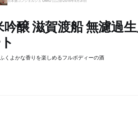
日本酒コンシェルジュ UMIO 江口崇
2015年5月31日
吟醸 滋賀渡船 無濾過生原
ート
ふくよかな香りを楽しめるフルボディーの酒