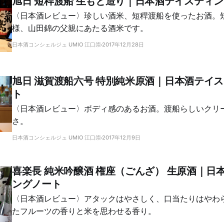
旭日 短稈渡船 生もと造り｜日本酒テイスティ
〈日本酒レビュー〉珍しい酒米、短稈渡船を使ったお酒。
様、山田錦の父親にあたる酒米です。
日本酒コンシェルジュ UMIO 江口崇
2017年12月28日
旭日 滋賀渡船六号 特別純米原酒｜日本酒テイ
ト
〈日本酒レビュー〉ボディ感のあるお酒。渡船らしいクリ
さ。
日本酒コンシェルジュ UMIO 江口崇
2017年12月9日
喜楽長 純米吟醸酒 権座（ごんざ） 生原酒｜日
ングノート
〈日本酒レビュー〉アタックはやさしく、口当たりはやわ
たフルーツの香りと米を思わせる香り。