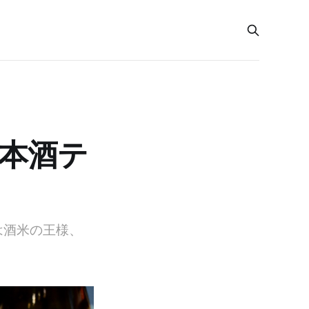
日本酒テ
は酒米の王様、