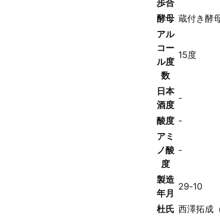
歩合
酵母
蔵付き酵
アル
コー
15度
ル度
数
日本
-
酒度
酸度
-
アミ
ノ酸
-
度
製造
29-10
年月
杜氏
西澤拓成