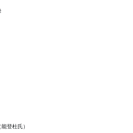
母
（能登杜氏）