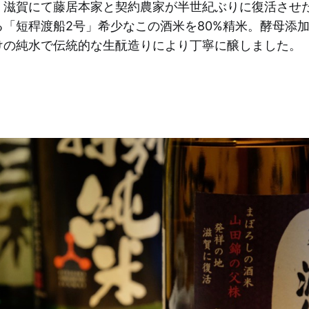
、滋賀にて藤居本家と契約農家が半世紀ぶりに復活させ
る「短稈渡船2号」希少なこの酒米を80%精米。酵母添
けの純水で伝統的な生酛造りにより丁寧に醸しました。