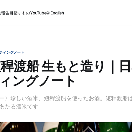
動報告
目指すもの
YouTube
🌐 English
ティングノート
短稈渡船 生もと造り｜
ィングノート
ー〉珍しい酒米、短稈渡船を使ったお酒。短稈渡船
あたる酒米です。