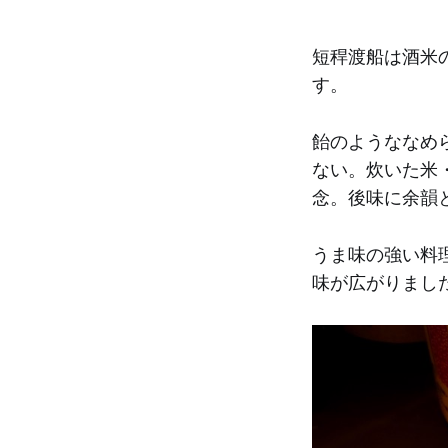
短稈渡船は酒米
す。
飴のようななめ
ない。炊いた米
念。後味に余韻
うま味の強い料
味が広がりまし