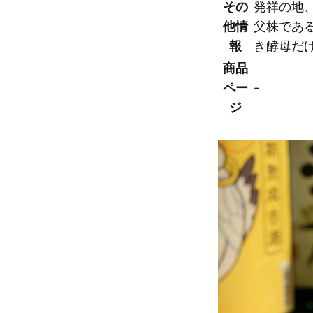
その
発祥の地
他情
父株であ
報
き酵母だ
商品
ペー
-
ジ