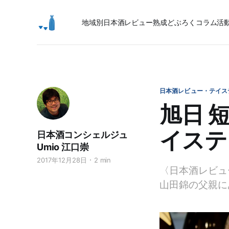
地域別日本酒レビュー
熟成
どぶろく
コラム
活
日本酒レビュー・テイス
旭日 
イステ
日本酒コンシェルジュ
Umio 江口崇
2017年12月28日
2 min
〈日本酒レビュ
山田錦の父親に