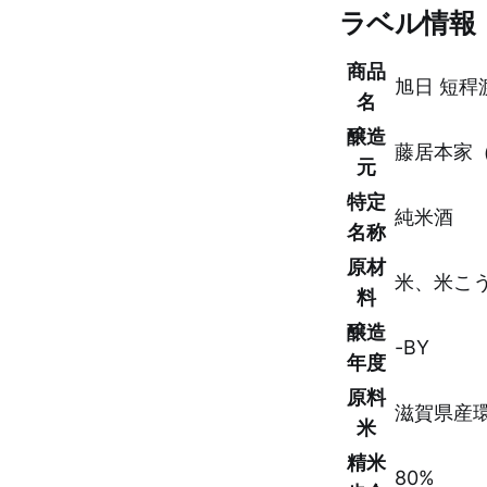
ラベル情報
商品
旭日 短稈
名
醸造
藤居本家
元
特定
純米酒
名称
原材
米、米こ
料
醸造
-BY
年度
原料
滋賀県産環
米
精米
80%