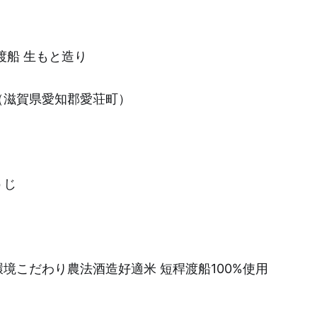
渡船 生もと造り
（滋賀県愛知郡愛荘町）
うじ
境こだわり農法酒造好適米 短稈渡船100%使用