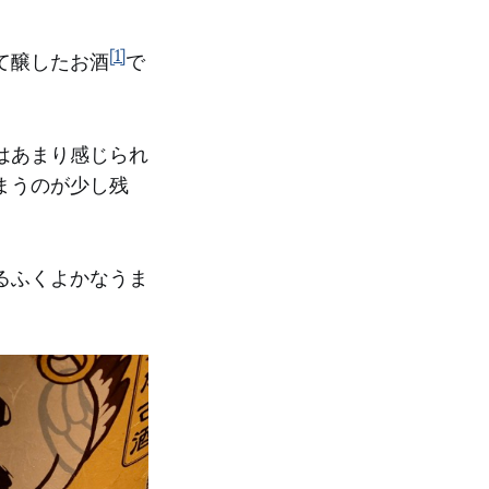
[1]
て醸したお酒
で
はあまり感じられ
まうのが少し残
るふくよかなうま