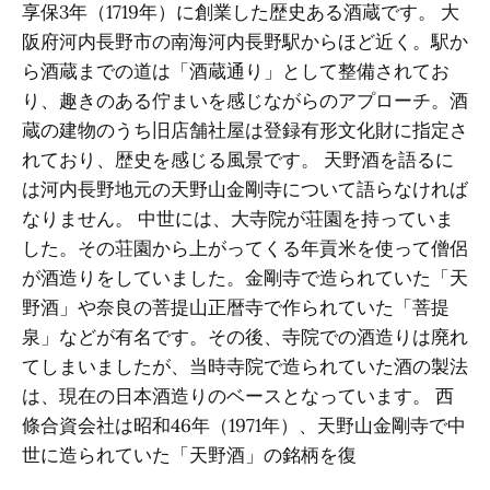
享保3年（1719年）に創業した歴史ある酒蔵です。 大
阪府河内長野市の南海河内長野駅からほど近く。駅か
ら酒蔵までの道は「酒蔵通り」として整備されてお
り、趣きのある佇まいを感じながらのアプローチ。酒
蔵の建物のうち旧店舗社屋は登録有形文化財に指定さ
れており、歴史を感じる風景です。 天野酒を語るに
は河内長野地元の天野山金剛寺について語らなければ
なりません。 中世には、大寺院が荘園を持っていま
した。その荘園から上がってくる年貢米を使って僧侶
が酒造りをしていました。金剛寺で造られていた「天
野酒」や奈良の菩提山正暦寺で作られていた「菩提
泉」などが有名です。その後、寺院での酒造りは廃れ
てしまいましたが、当時寺院で造られていた酒の製法
は、現在の日本酒造りのベースとなっています。 西
條合資会社は昭和46年（1971年）、天野山金剛寺で中
世に造られていた「天野酒」の銘柄を復