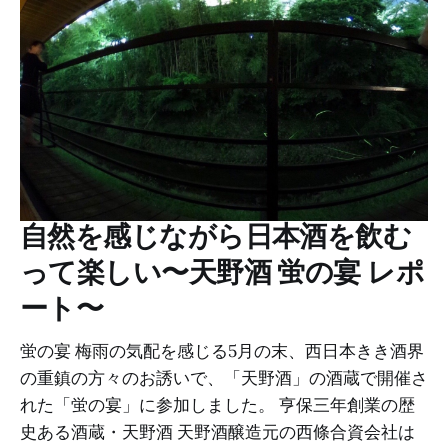
自然を感じながら日本酒を飲む
って楽しい〜天野酒 蛍の宴 レポ
ート〜
蛍の宴 梅雨の気配を感じる5月の末、西日本きき酒界
の重鎮の方々のお誘いで、「天野酒」の酒蔵で開催さ
れた「蛍の宴」に参加しました。 亨保三年創業の歴
史ある酒蔵・天野酒 天野酒醸造元の西條合資会社は