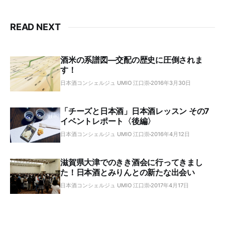
READ NEXT
酒米の系譜図―交配の歴史に圧倒されま
す！
日本酒コンシェルジュ UMIO 江口崇
2016年3月30日
「チーズと日本酒」日本酒レッスン その7
イベントレポート〈後編〉
日本酒コンシェルジュ UMIO 江口崇
2016年4月12日
滋賀県大津でのきき酒会に行ってきまし
た！日本酒とみりんとの新たな出会い
日本酒コンシェルジュ UMIO 江口崇
2017年4月17日