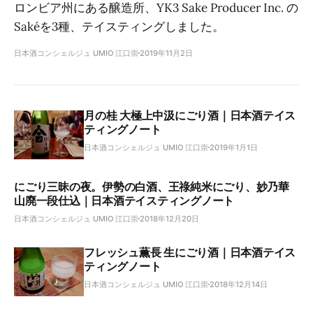
ロンビア州にある醸造所、YK3 Sake Producer Inc. の
Sakéを3種、テイスティングしました。
日本酒コンシェルジュ UMIO 江口崇
2019年11月2日
月の桂 大極上中汲にごり酒｜日本酒テイス
ティングノート
日本酒コンシェルジュ UMIO 江口崇
2019年1月1日
にごり三昧の夜。伊勢の白酒、王祿純米にごり、妙乃華
山廃一段仕込｜日本酒テイスティングノート
日本酒コンシェルジュ UMIO 江口崇
2018年12月20日
フレッシュ薫長 生にごり酒｜日本酒テイス
ティングノート
日本酒コンシェルジュ UMIO 江口崇
2018年12月14日