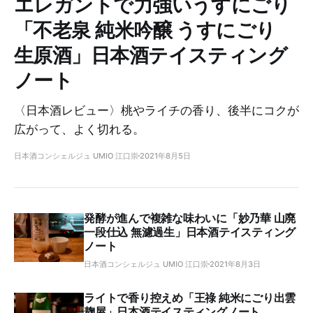
エレガントで力強いうすにごり
「不老泉 純米吟醸 うすにごり
生原酒」日本酒テイスティング
ノート
〈日本酒レビュー〉桃やライチの香り、後半にコクが
広がって、よく切れる。
日本酒コンシェルジュ UMIO 江口崇
2021年8月5日
発酵が進んで複雑な味わいに「妙乃華 山廃
一段仕込 無濾過生」日本酒テイスティング
ノート
日本酒コンシェルジュ UMIO 江口崇
2021年8月3日
ライトで香り控えめ「王祿 純米にごり出雲
麹屋」日本酒テイスティングノート