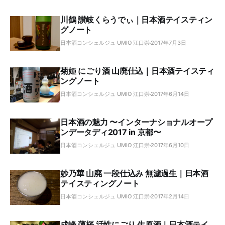
川鶴 讃岐くらうでぃ｜日本酒テイスティン
グノート
日本酒コンシェルジュ UMIO 江口崇
2017年7月3日
菊姫 にごり酒 山廃仕込｜日本酒テイスティ
ングノート
日本酒コンシェルジュ UMIO 江口崇
2017年6月14日
日本酒の魅力 〜インターナショナルオープ
ンデータディ2017 in 京都〜
日本酒コンシェルジュ UMIO 江口崇
2017年6月10日
妙乃華 山廃 一段仕込み 無濾過生｜日本酒
テイスティングノート
日本酒コンシェルジュ UMIO 江口崇
2017年2月14日
成峰 薄桜 活性にごり 生原酒｜日本酒テイ