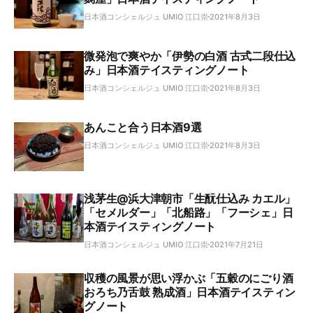
日本酒コンシェルジュ UMIO 江口崇
2021年8月3日
微発泡で爽やか「伊勢の白酒 古式二段仕込
み」日本酒テイスティングノート
日本酒コンシェルジュ UMIO 江口崇
2021年8月3日
あんこと合う日本酒9選
日本酒コンシェルジュ UMIO 江口崇
2021年8月3日
浅茅生@浜大津朝市「生酛仕込み カエル」
「セメルダー」「北船路」「フーシェ」日
本酒テイスティングノート
日本酒コンシェルジュ UMIO 江口崇
2021年7月21日
収穫の風景が思い浮かぶ「五穀のにごり酒
おろち乃舌鼓 熟成酒」日本酒テイスティン
グノート