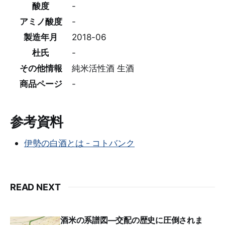
酸度
-
アミノ酸度
-
製造年月
2018-06
杜氏
-
その他情報
純米活性酒 生酒
商品ページ
-
参考資料
伊勢の白酒とは - コトバンク
READ NEXT
酒米の系譜図―交配の歴史に圧倒されま