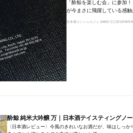
「酔鯨を楽しむ会」に参加！
が今まさに飛躍している感触
日本酒コンシェルジュ UMIO 江口崇
2018年
酔鯨 純米大吟醸 万｜日本酒テイスティングノ
〈日本酒レビュー〉今風のきれいなお酒だが、味はしっか