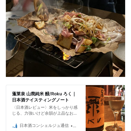
蓬莱泉 山廃純米 醁/Roku ろく｜
日本酒テイスティングノート
〈日本酒レビュー〉米をしっかり感
じる、力強いけど余韻が上品なお
酒。
日本酒コンシェルジュ通信
日本酒コンシェルジュ Umio 