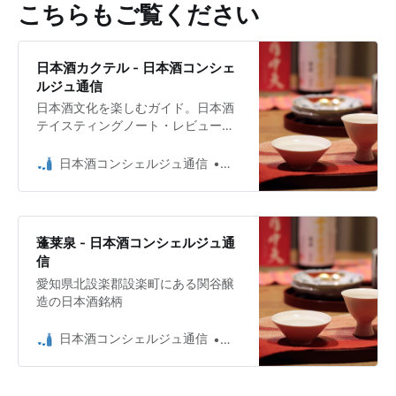
こちらもご覧ください
日本酒カクテル - 日本酒コンシェ
ルジュ通信
日本酒文化を楽しむガイド。日本酒
テイスティングノート・レビューや
造り手のインタビュー、日本酒の個
性や地域性のこと、世界のSakeのこ
日本酒コンシェルジュ通信
日本酒コンシェルジュ Umio 
と、日本酒イベントレポート、酒の
エッセイなど。
蓬莱泉 - 日本酒コンシェルジュ通
信
愛知県北設楽郡設楽町にある関谷醸
造の日本酒銘柄
日本酒コンシェルジュ通信
日本酒コンシェルジュ Umio 