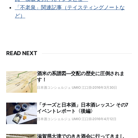
「不老泉」関連記事（テイスティングノートな
ど）
READ NEXT
酒米の系譜図―交配の歴史に圧倒されま
す！
日本酒コンシェルジュ UMIO 江口崇
2016年3月30日
「チーズと日本酒」日本酒レッスン その7
イベントレポート〈後編〉
日本酒コンシェルジュ UMIO 江口崇
2016年4月12日
滋賀県大津でのきき酒会に行ってきまし