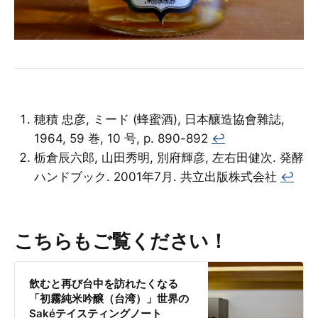
穂積 忠彦, ミード (蜂蜜酒), 日本釀造協會雜誌,
1964, 59 巻, 10 号, p. 890-892
↩︎
栃倉辰六郎, 山田秀明, 別府輝彦, 左右田健次. 発酵
ハンドブック. 2001年7月. 共立出版株式会社
↩︎
こちらもご覧ください！
飲むと再び台中を訪れたくなる
「初霧純米吟醸（台湾）」世界の
Sakéテイスティングノート