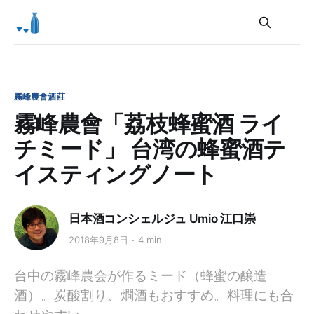
霧峰農會酒莊
霧峰農會「荔枝蜂蜜酒 ライ
チミード」 台湾の蜂蜜酒テ
イスティングノート
日本酒コンシェルジュ Umio 江口崇
2018年9月8日
4 min
台中の霧峰農会が作るミード（蜂蜜の醸造
酒）。炭酸割り、燗酒もおすすめ。料理にも合