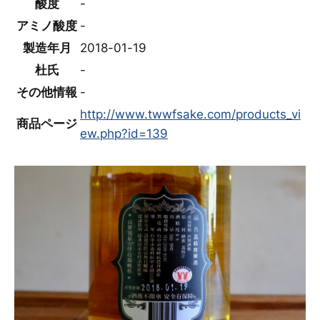
酸度
-
アミノ酸度
-
製造年月
2018-01-19
杜氏
-
その他情報
-
http://www.twwfsake.com/products_vi
商品ページ
ew.php?id=139