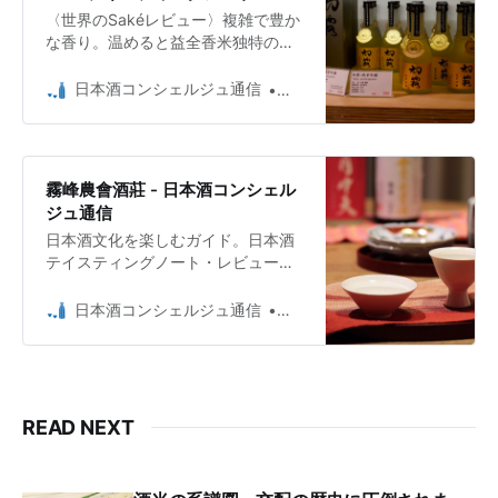
〈世界のSakéレビュー〉複雑で豊か
な香り。温めると益全香米独特の里
芋をふかしたような香りが心地よ
い。
日本酒コンシェルジュ通信
日本酒コンシェルジュ Umio 
霧峰農會酒莊 - 日本酒コンシェル
ジュ通信
日本酒文化を楽しむガイド。日本酒
テイスティングノート・レビューや
造り手のインタビュー、日本酒の個
性や地域性のこと、世界のSakeのこ
日本酒コンシェルジュ通信
日本酒コンシェルジュ Umio 
と、日本酒イベントレポート、酒の
エッセイなど。
READ NEXT