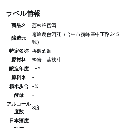
ラベル情報
商品名
荔枝蜂蜜酒
霧峰農會酒莊（台中市霧峰區中正路345
醸造元
號）
特定名称
再製酒類
原材料
蜂蜜、荔枝汁
醸造年度
-BY
原料米
-
精米歩合
-%
酵母
-
アルコール
8度
度数
日本酒度
-