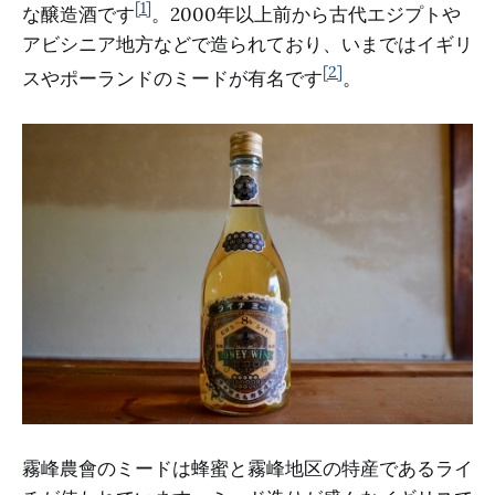
[1]
な醸造酒です
。2000年以上前から古代エジプトや
アビシニア地方などで造られており、いまではイギリ
[2]
スやポーランドのミードが有名です
。
霧峰農會のミードは蜂蜜と霧峰地区の特産であるライ