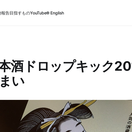
動報告
目指すもの
YouTube
🌐 English
本酒ドロップキック201
まい