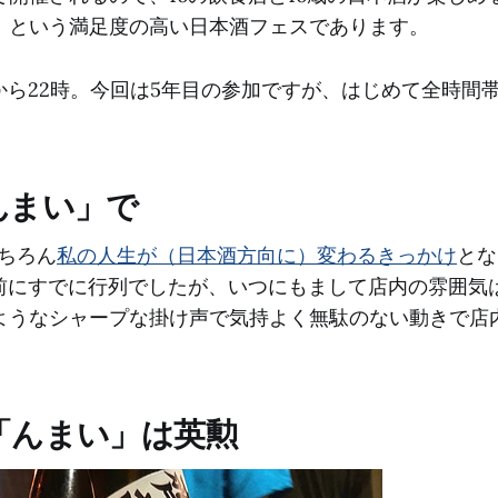
、という満足度の高い日本酒フェスであります。
から22時。今回は5年目の参加ですが、はじめて全時間
んまい」で
ちろん
私の人生が（日本酒方向に）変わるきっかけ
とな
分前にすでに行列でしたが、いつにもまして店内の雰囲気
ようなシャープな掛け声で気持よく無駄のない動きで店
「んまい」は英勲