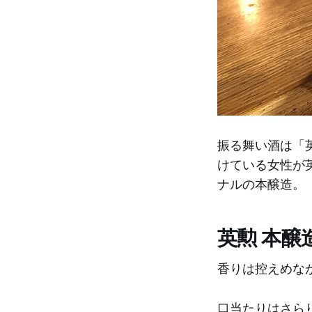
振る舞い酒は「
けている女性が
ナルの本醸造。
英勲 本醸
香りは控えめな
口当たりはさら