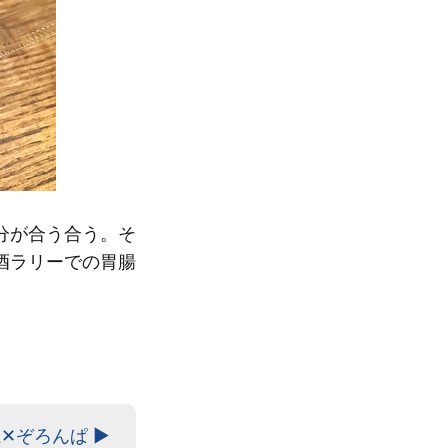
分が合う合う。そ
酒ラリーでの胃腸
✕ぞろんぱ ▶