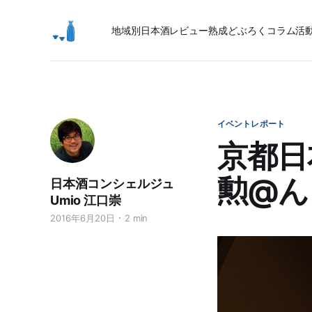
地域別日本酒レビュー
熟成
どぶろく
コラム
活
イベントレポート
京都日
勲@ん
日本酒コンシェルジュ
Umio 江口崇
2016年6月20日
2 min