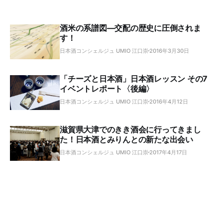
酒米の系譜図―交配の歴史に圧倒されま
す！
日本酒コンシェルジュ UMIO 江口崇
2016年3月30日
「チーズと日本酒」日本酒レッスン その7
イベントレポート〈後編〉
日本酒コンシェルジュ UMIO 江口崇
2016年4月12日
滋賀県大津でのきき酒会に行ってきまし
た！日本酒とみりんとの新たな出会い
日本酒コンシェルジュ UMIO 江口崇
2017年4月17日