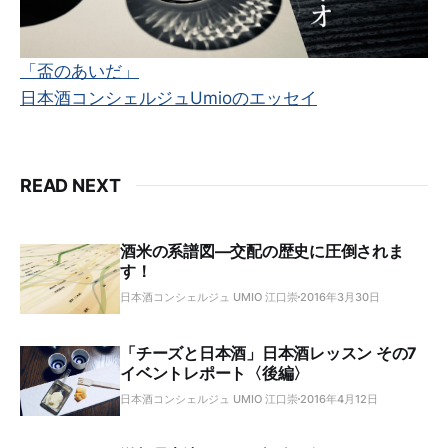
「盃のあいだ」
日本酒コンシェルジュUmioのエッセイ
READ NEXT
酒米の系譜図―交配の歴史に圧倒されま
す！
日本酒コンシェルジュ UMIO 江口崇
2016年3月30日
「チーズと日本酒」日本酒レッスン その7
イベントレポート〈後編〉
日本酒コンシェルジュ UMIO 江口崇
2016年4月12日