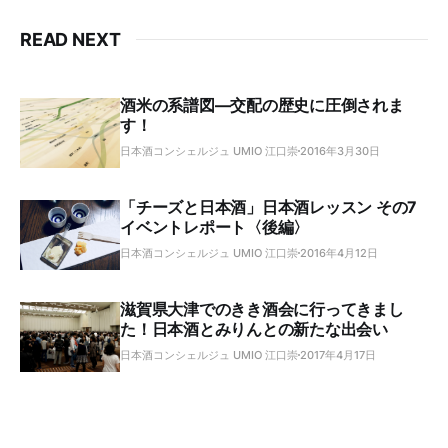
READ NEXT
酒米の系譜図―交配の歴史に圧倒されま
す！
日本酒コンシェルジュ UMIO 江口崇
2016年3月30日
「チーズと日本酒」日本酒レッスン その7
イベントレポート〈後編〉
日本酒コンシェルジュ UMIO 江口崇
2016年4月12日
滋賀県大津でのきき酒会に行ってきまし
た！日本酒とみりんとの新たな出会い
日本酒コンシェルジュ UMIO 江口崇
2017年4月17日