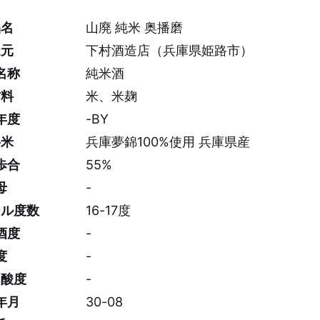
品名
山廃 純米 奥播磨
造元
下村酒造店（兵庫県姫路市）
名称
純米酒
材料
米、米麹
年度
-BY
料米
兵庫夢錦100%使用 兵庫県産
歩合
55%
母
-
ール度数
16-17度
酒度
-
度
-
ノ酸度
-
年月
30-08