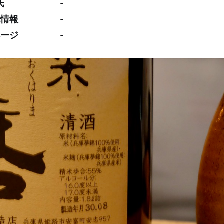
氏
-
他情報
-
ページ
-