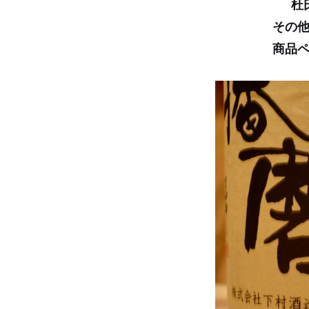
杜
その
商品