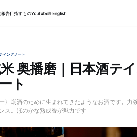
動報告
目指すもの
YouTube
🌐 English
ティングノート
純米 奥播磨｜日本酒テ
ート
ー〉燗酒のために生まれてきたようなお酒です。力
ンス。ほのかな熟成香が魅力です。