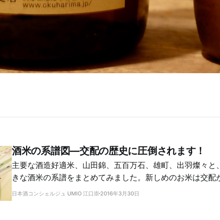
酒米の系譜図―交配の歴史に圧倒されます！
主要な酒造好適米、山田錦、五百万石、雄町、出羽燦々と
きな酒米の系譜をまとめてみました。新しめのお米は交配
がわかります。意外なルーツもわかって楽しい！
日本酒コンシェルジュ UMIO 江口崇
2016年3月30日