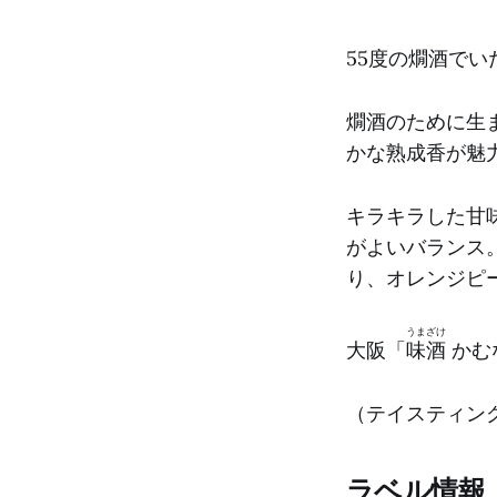
55度の燗酒でい
燗酒のために生
かな熟成香が魅
キラキラした甘
がよいバランス
り、オレンジピ
うまざけ
大阪「
味酒
かむ
（テイスティング日
ラベル情報