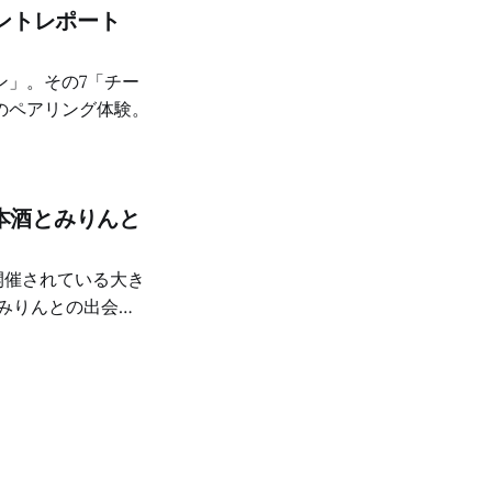
ントレポート
ン」。その7「チー
のペアリング体験。
本酒とみりんと
、いくつか深い体験
さを再発見した
りんを味わえたこ
ブースから攻めま