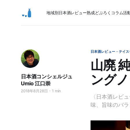
地域別日本酒レビュー
熟成
どぶろく
コラム
活
日本酒レビュー・テイス
山廃 
ングノ
日本酒コンシェルジュ
Umio 江口崇
2018年8月28日
1 min
〈日本酒レビュ
味、旨味のバラ