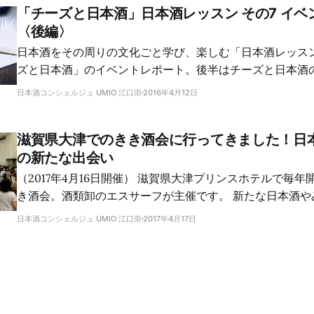
「チーズと日本酒」日本酒レッスン その7 イベ
〈後編〉
日本酒をその周りの文化ごと学び、楽しむ「日本酒レッス
ズと日本酒」のイベントレポート。後半はチーズと日本酒
日本酒コンシェルジュ UMIO 江口崇
2016年4月12日
滋賀県大津でのきき酒会に行ってきました！日
の新たな出会い
（2017年4月16日開催） 滋賀県大津プリンスホテルで毎年開催されている大き
き酒会。酒類卸のエスサーフが主催です。 新たな日本酒やみりんとの出会い
がありました。すべてのブースを回ることは叶わず。でも
日本酒コンシェルジュ UMIO 江口崇
2017年4月17日
ができました。 一つは、松の司の普通酒「産土」をじっくり味わえたこと。
もう一つは、20歳のときに初めて飲み、最近その素晴らし
「上善如水」を味わえたことです。そしてもう一つは、み
と。 日本酒ブース巡り 昨年は焼酎・泡盛ブースを制覇して、日本酒ブースを
まわる時間がなくなってしまったので、今年はまず日本酒