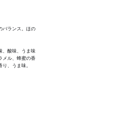
のバランス。ほの
味、酸味、うま味
ラメル、蜂蜜の香
香り、うま味。