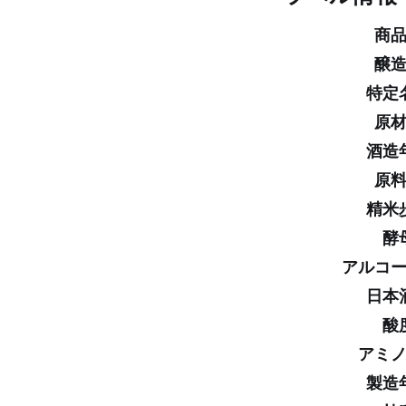
商
醸
特定
原
酒造
原
精米
酵
アルコ
日本
酸
アミ
製造