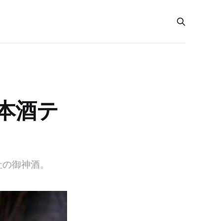
本酒テ
社の御神酒。