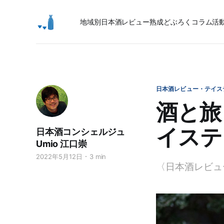
地域別日本酒レビュー
熟成
どぶろく
コラム
活
日本酒レビュー・テイス
酒と旅
イステ
日本酒コンシェルジュ
Umio 江口崇
2022年5月12日
3 min
〈日本酒レビュ