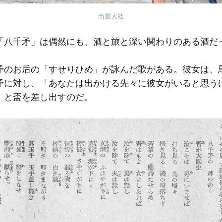
出雲大社
「八千矛」は偶然にも、酒と旅と深い関わりのある酒だ
矛のお后の「すせりひめ」が詠んだ歌がある。彼女は、
矛に対し、「あなたは出かける先々に彼女がいると思う
」と盃を差し出すのだ。