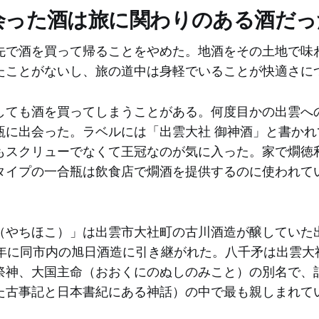
会った酒は旅に関わりのある酒だっ
先で酒を買って帰ることをやめた。地酒をその土地で味
たことがないし、旅の道中は身軽でいることが快適さに
しても酒を買ってしまうことがある。何度目かの出雲へ
瓶に出会った。ラベルには「出雲大社 御神酒」と書かれ
もスクリューでなくて王冠なのが気に入った。家で燗徳
タイプの一合瓶は飲食店で燗酒を提供するのに使われて
（やちほこ）」は出雲市大社町の古川酒造が醸していた
13年に同市内の旭日酒造に引き継がれた。八千矛は出雲大
祭神、大国主命（おおくにのぬしのみこと）の別名で、
た古事記と日本書紀にある神話）の中で最も親しまれて