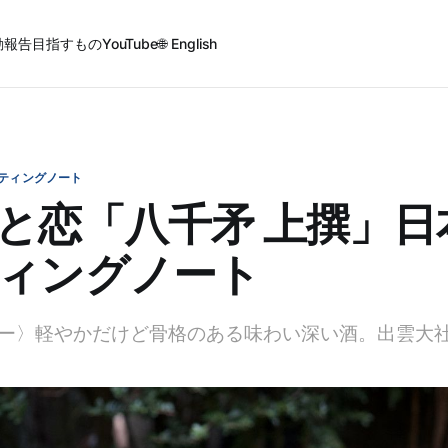
動報告
目指すもの
YouTube
🌐 English
ティングノート
と恋「八千矛 上撰」日
ィングノート
ー〉軽やかだけど骨格のある味わい深い酒。出雲大