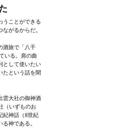
た
わうことができる
つながるからだ。
の酒旅で「八千
ている。肩の曲
利として使いたい
いたという話を聞
出雲大社の御神酒
社（いずものお
記紀神話（8世紀
いる神である。