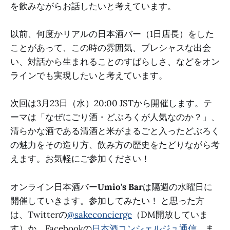
を飲みながらお話したいと考えています。
以前、何度かリアルの日本酒バー（1日店長）をした
ことがあって、この時の雰囲気、プレシャスな出会
い、対話から生まれることのすばらしさ、などをオン
ラインでも実現したいと考えています。
次回は3月23日（水）20:00 JSTから開催します。テ
ーマは「なぜにごり酒・どぶろくが人気なのか？」、
清らかな酒である清酒と米がまるごと入ったどぶろく
の魅力をその造り方、飲み方の歴史をたどりながら考
えます。お気軽にご参加ください！
オンライン日本酒バー
Umio's Bar
は隔週の水曜日に
開催していきます。参加してみたい！ と思った方
は、Twitterの
@sakeconcierge
（DM開放していま
す）か、Facebookの
日本酒コンシェルジュ通信
、ま