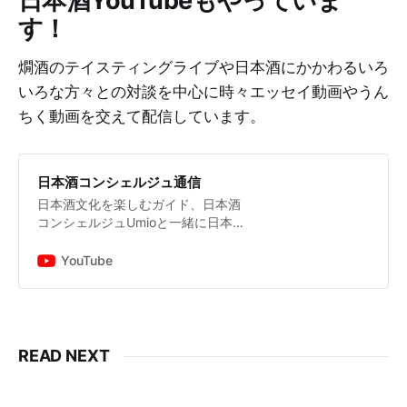
日本酒YouTubeもやっていま
す！
燗酒のテイスティングライブや日本酒にかかわるいろ
いろな方々との対談を中心に時々エッセイ動画やうん
ちく動画を交えて配信しています。
日本酒コンシェルジュ通信
日本酒文化を楽しむガイド、日本酒
コンシェルジュUmioと一緒に日本酒
を飲もう！ #日本酒 #日本酒コンシ
ェルジュ #地酒 #きき酒 #テイステ
YouTube
ィング #ペアリング #sake
#japanesesake
READ NEXT