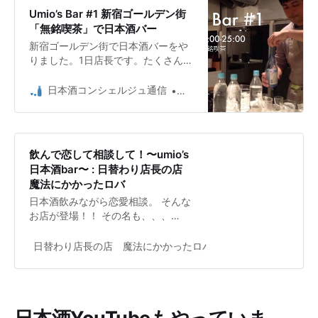
Umio’s Bar #1 新宿ゴールデン街
「無銘喫茶」で日本酒バー
新宿ゴールデン街で日本酒バーをや
りました。1日店長です。たくさんの
方に来て頂いて楽しい時間を過ごせ
ました。
日本酒コンシェルジュ通信
日本酒コンシェルジュ Umio 
飲んで恋して相談して！〜umio’s
日本酒bar〜 : 日替わり店長の店
魔法にかかったロバ
日本酒飲みながら恋愛相談。 そんな
お店が登場！！ その名も、、、
umio’s 日本酒bar 恋愛相談を引き受
けてくれて その恋愛にぴったりの日
日替わり店長の店 魔法にかかったロバ
mahoroba_kyoto
本酒をセレクトしてくれるのは この
江口店長。 （ダンディです