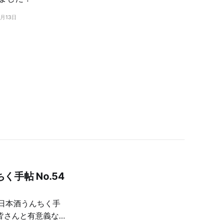
1月13日
手帖 No.54
「日本酒うんちく手
皆さんと有意義な対