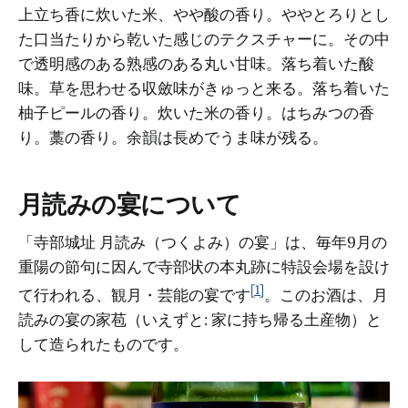
上立ち香に炊いた米、やや酸の香り。ややとろりとし
た口当たりから乾いた感じのテクスチャーに。その中
で透明感のある熟感のある丸い甘味。落ち着いた酸
味。草を思わせる収斂味がきゅっと来る。落ち着いた
柚子ピールの香り。炊いた米の香り。はちみつの香
り。藁の香り。余韻は長めでうま味が残る。
月読みの宴について
「寺部城址 月読み（つくよみ）の宴」は、毎年9月の
重陽の節句に因んで寺部状の本丸跡に特設会場を設け
[1]
て行われる、観月・芸能の宴です
。このお酒は、月
読みの宴の家苞（いえずと: 家に持ち帰る土産物）と
して造られたものです。