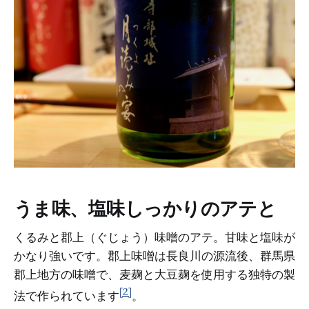
うま味、塩味しっかりのアテと
くるみと郡上（ぐじょう）味噌のアテ。甘味と塩味が
かなり強いです。郡上味噌は長良川の源流後、群馬県
郡上地方の味噌で、麦麹と大豆麹を使用する独特の製
[2]
法で作られています
。