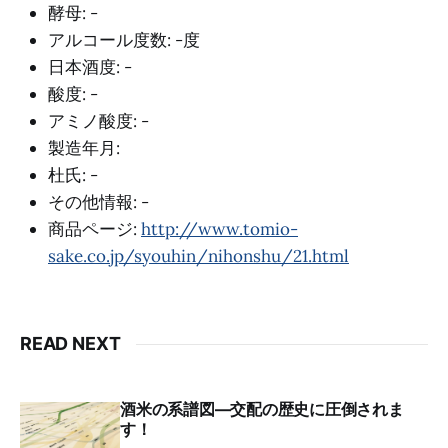
酵母: -
アルコール度数: -度
日本酒度: -
酸度: -
アミノ酸度: -
製造年月:
杜氏: -
その他情報: -
商品ページ:
http://www.tomio-
sake.co.jp/syouhin/nihonshu/21.html
READ NEXT
酒米の系譜図―交配の歴史に圧倒されま
す！