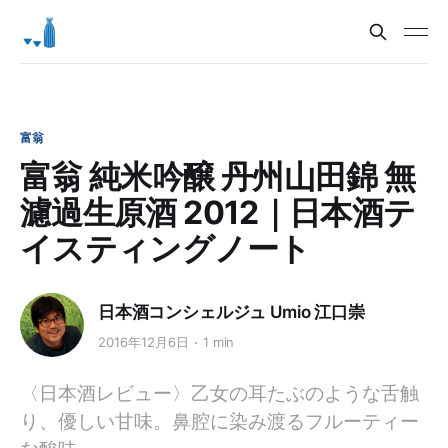
富翁
富翁 純米吟醸 丹州山田錦 無
濾過生原酒 2012｜日本酒テ
イスティングノート
日本酒コンシェルジュ Umio 江口崇
2016年12月6日
1 min
〈日本酒レビュー〉乙女の耳たぶのような舌触
り、優しい甘味。鼻腔に染み渡るフルーティー