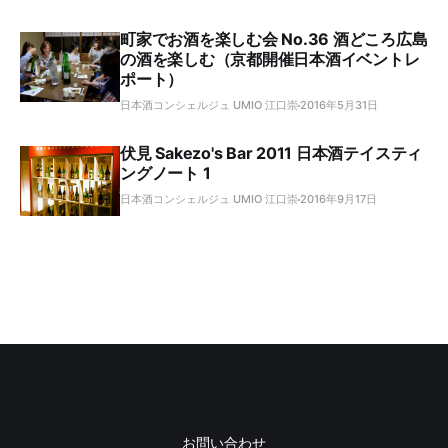
町家でお酒を楽しむ会 No.36 酒どころ広島
の酒を楽しむ（京都開催日本酒イベントレ
ポート）
日本酒コンシェルジュ UMIO 江口崇
2016年5月31日
伏見 Sakezo's Bar 2011 日本酒テイスティ
ングノート 1
日本酒コンシェルジュ UMIO 江口崇
2016年9月17日
お問い合わせ