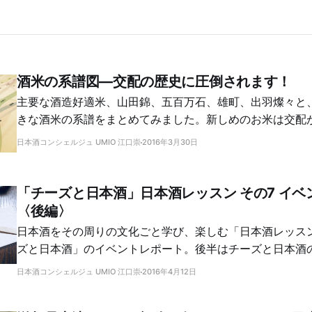
酒米の系譜図―交配の歴史に圧倒されます！
主要な酒造好適米、山田錦、五百万石、雄町、出羽燦々と
きな酒米の系譜をまとめてみました。新しめのお米は交配
がわかります。意外なルーツもわかって楽しい！
日本酒コンシェルジュ UMIO 江口崇
2016年3月30日
「チーズと日本酒」日本酒レッスン その7 イベ
〈後編〉
日本酒をその周りの文化ごと学び、楽しむ「日本酒レッス
ズと日本酒」のイベントレポート。後半はチーズと日本酒
日本酒コンシェルジュ UMIO 江口崇
2016年4月12日