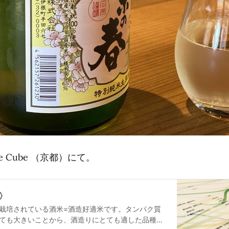
ke Cube （京都）にて。
〉
栽培されている酒米=酒造好適米です。タンパク質
ても大きいことから、酒造りにとても適した品種で