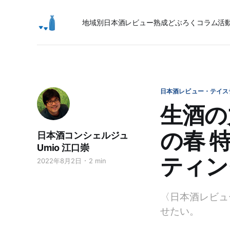
地域別日本酒レビュー
熟成
どぶろく
コラム
活
日本酒レビュー・テイス
生酒の
の春 
日本酒コンシェルジュ
Umio 江口崇
ティン
2022年8月2日
2 min
〈日本酒レビュ
せたい。