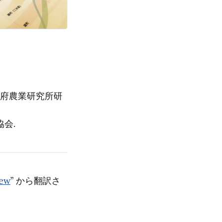
 京都府農業研究所研
協会.
iew
” から翻訳さ