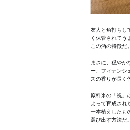
友人と角打ちし
く保管されてう
この酒の特徴だ
まさに、穏やか
ー、フィナンシ
スの香りが長く
原料米の「祝」
よって育成され
一本植えしたも
選び出す方法だ