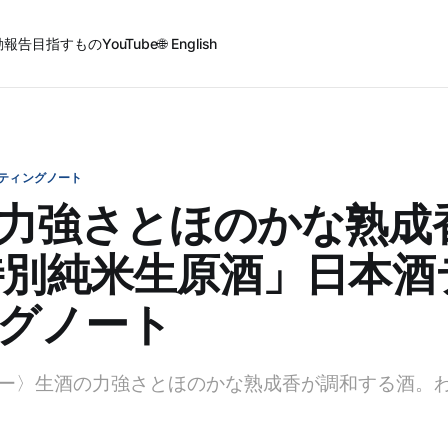
動報告
目指すもの
YouTube
🌐 English
ティングノート
力強さとほのかな熟成
特別純米生原酒」日本酒
グノート
ー〉生酒の力強さとほのかな熟成香が調和する酒。