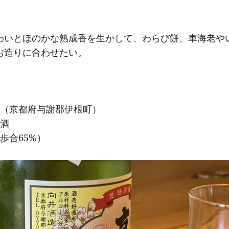
わいとほのかな熟成香を生かして、わらび餅、車海老や
お造りに合わせたい。
造（京都府与謝郡伊根町）
原酒
歩合65%）