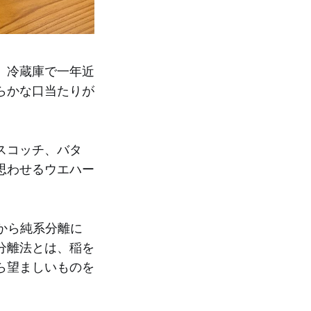
」冷蔵庫で一年近
らかな口当たりが
スコッチ、バタ
思わせるウエハー
から純系分離に
分離法とは、稲を
ら望ましいものを