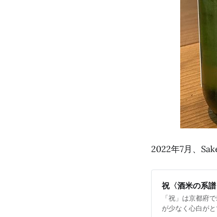
2022年7月、Sa
祝〈酒米の系譜
「祝」は京都府で
が少なく心白がと