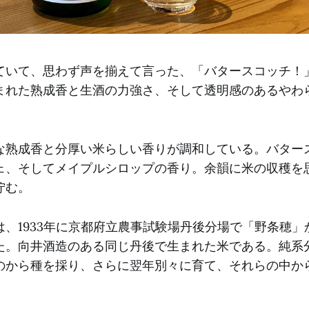
ていて、思わず声を揃えて言った、「バタースコッチ！
まれた熟成香と生酒の力強さ、そして透明感のあるやわ
。
な熟成香と分厚い米らしい香りが調和している。バター
ェ、そしてメイプルシロップの香り。余韻に米の収穫を
佇む。
は、1933年に京都府立農事試験場丹後分場で「野条穂」
た。向井酒造のある同じ丹後で生まれた米である。純系
のから種を採り、さらに翌年別々に育て、それらの中か
。