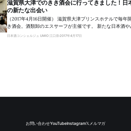
滋賀県大津でのきき酒会に行ってきました！日
の新たな出会い
（2017年4月16日開催） 滋賀県大津プリンスホテルで毎年開催されている大き
き酒会。酒類卸のエスサーフが主催です。 新たな日本酒やみりんとの出会い
がありました。すべてのブースを回ることは叶わず。でも
日本酒コンシェルジュ UMIO 江口崇
2017年4月17日
ができました。 一つは、松の司の普通酒「産土」をじっくり味わえたこと。
もう一つは、20歳のときに初めて飲み、最近その素晴らし
「上善如水」を味わえたことです。そしてもう一つは、み
と。 日本酒ブース巡り 昨年は焼酎・泡盛ブースを制覇して、日本酒ブースを
まわる時間がなくなってしまったので、今年はまず日本酒
す。 松の司 [松の司]https://sakeconcierge.com(/tag/matsunotsukasa/)ブ
ースには5種類のラインナップ。 そのうち、先月参加した松の司きき酒会で人
気のため試飲できなかった「産土（うぶすな）」を味わい
豊かで、しっかりとした味わいのお酒です。 👉 松の司「産土」テイスティン
グノート 👉 「松の司」関連記事 上
お問い合わせ
YouTube
Instagram
𝕏
メルマガ