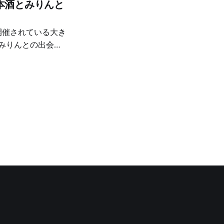
本酒とみりんと
、いくつか深い体験
さを再発見した
りんを味わえたこ
ブースから攻めま
ました。米の香りが