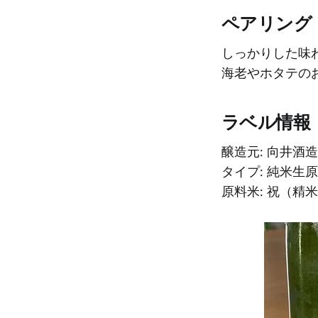
ペアリング
しっかりした味
海老やホタテの
ラベル情報
醸造元: 向井酒
タイプ: 純米生
原料米: 祝（精米