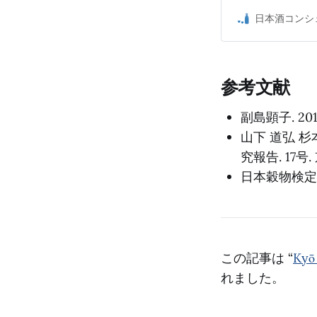
す。
日本酒コンシ
参考文献
副島顕子. 201
山下 道弘 杉
究報告. 17
日本穀物検定協
この記事は “
Kyō
れました。