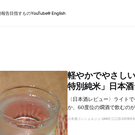
動報告
目指すもの
YouTube
🌐 English
軽やかでやさし
特別純米」日本酒
〈日本酒レビュー〉ライトで
か、60度位の燗酒で飲むの
日本酒コンシェルジュ UMIO 江口崇
2019年