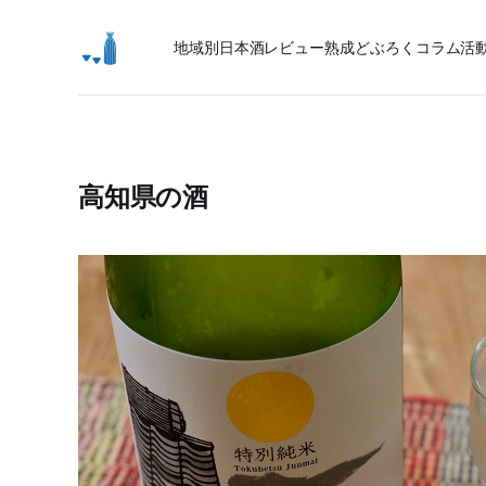
地域別日本酒レビュー
熟成
どぶろく
コラム
活
高知県の酒