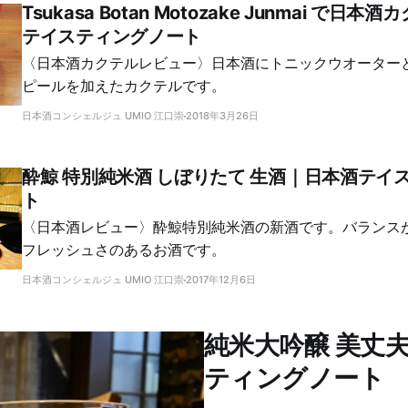
Tsukasa Botan Motozake Junmai で日
テイスティングノート
〈日本酒カクテルレビュー〉日本酒にトニックウオーター
ピールを加えたカクテルです。
日本酒コンシェルジュ UMIO 江口崇
2018年3月26日
酔鯨 特別純米酒 しぼりたて 生酒｜日本酒テイ
ト
〈日本酒レビュー〉酔鯨特別純米酒の新酒です。バランス
フレッシュさのあるお酒です。
日本酒コンシェルジュ UMIO 江口崇
2017年12月6日
純米大吟醸 美丈夫
ティングノート