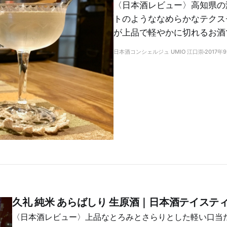
〈日本酒レビュー〉高知県の
トのようななめらかなテクス
が上品で軽やかに切れるお酒
日本酒コンシェルジュ UMIO 江口崇
2017年
久礼 純米 あらばしり 生原酒｜日本酒テイステ
〈日本酒レビュー〉上品なとろみとさらりとした軽い口当