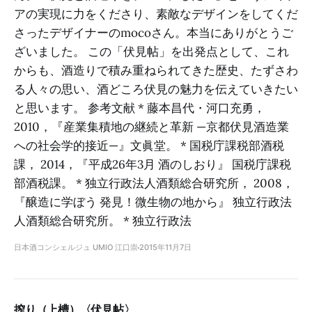
アの実現に力をくださり、素敵なデザインをしてくだ
さったデザイナーのmocoさん。本当にありがとうご
ざいました。 この「伏見帖」を出発点として、これ
からも、酒造りで積み重ねられてきた歴史、たずさわ
る人々の思い、酒どころ伏見の魅力を伝えていきたい
と思います。 参考文献 * 藤本昌代・河口充勇，
2010，『産業集積地の継続と革新 —京都伏見酒造業
への社会学的接近—』文眞堂。 * 国税庁課税部酒税
課， 2014，『平成26年3月 酒のしおり』 国税庁課税
部酒税課。 * 独立行政法人酒類総合研究所， 2008，
『醸造に学ぼう 発見！微生物の地から』 独立行政法
人酒類総合研究所。 * 独立行政法
日本酒コンシェルジュ UMIO 江口崇
2015年11月7日
搾り（上槽）〈伏見帖〉