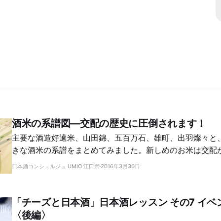
酒米の系譜図―交配の歴史に圧倒されます！
主要な酒造好適米、山田錦、五百万石、雄町、出羽燦々と
きな酒米の系譜をまとめてみました。新しめのお米は交配
がわかります。意外なルーツもわかって楽しい！
日本酒コンシェルジュ UMIO 江口崇
2016年3月30日
「チーズと日本酒」日本酒レッスン その7 イベ
〈後編〉