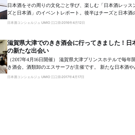
日本酒をその周りの文化ごと学び、楽しむ「日本酒レッス
ズと日本酒」のイベントレポート。後半はチーズと日本酒
日本酒コンシェルジュ UMIO 江口崇
2016年4月12日
滋賀県大津でのきき酒会に行ってきました！日
の新たな出会い
（2017年4月16日開催） 滋賀県大津プリンスホテルで毎年開催されている大き
き酒会。酒類卸のエスサーフが主催です。 新たな日本酒やみりんとの出会い
がありました。すべてのブースを回ることは叶わず。でも
日本酒コンシェルジュ UMIO 江口崇
2017年4月17日
ができました。 一つは、松の司の普通酒「産土」をじっくり味わえたこと。
もう一つは、20歳のときに初めて飲み、最近その素晴らし
「上善如水」を味わえたことです。そしてもう一つは、み
と。 日本酒ブース巡り 昨年は焼酎・泡盛ブースを制覇して、日本酒ブースを
まわる時間がなくなってしまったので、今年はまず日本酒
す。 松の司 [松の司]https://sakeconcierge.com(/tag/matsunotsukasa/)ブ
ースには5種類のラインナップ。 そのうち、先月参加した松の司きき酒会で人
気のため試飲できなかった「産土（うぶすな）」を味わい