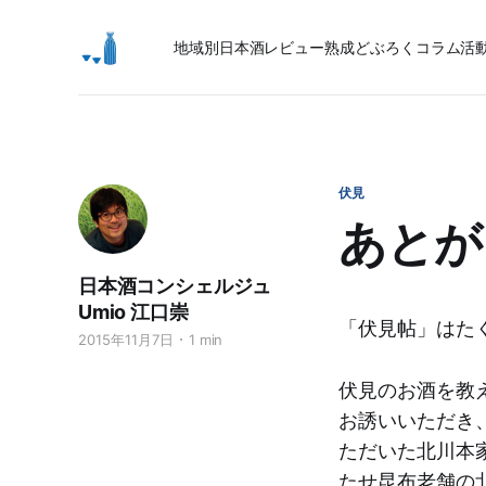
地域別日本酒レビュー
熟成
どぶろく
コラム
活
伏見
あとが
日本酒コンシェルジュ
Umio 江口崇
「伏見帖」はた
2015年11月7日
1 min
伏見のお酒を教
お誘いいただき
ただいた北川本
たせ昆布老舗の