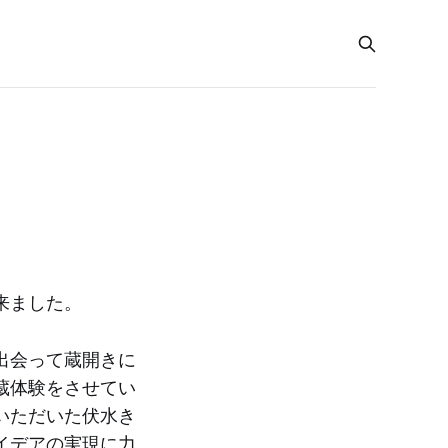
来ました。
出会って蔵開きに
蔵体験をさせてい
いただいた伏水き
イデアの実現に力