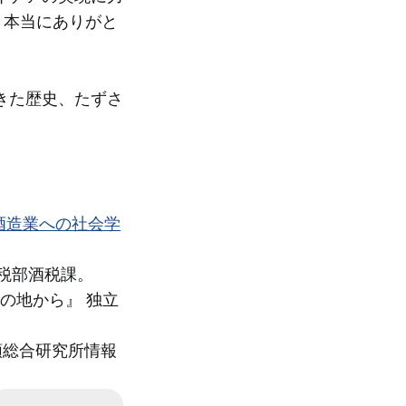
。本当にありがと
きた歴史、たずさ
酒造業への社会学
課税部酒税課。
物の地から』 独立
類総合研究所情報