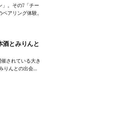
ン」。その7「チー
のペアリング体験。
本酒とみりんと
、いくつか深い体験
さを再発見した
りんを味わえたこ
ブースから攻めま
ました。米の香りが