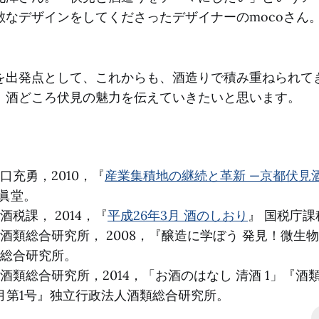
敵なデザインをしてくださったデザイナーのmocoさん
。
を出発点として、これからも、酒造りで積み重ねられて
、酒どころ伏見の魅力を伝えていきたいと思います。
口充勇，2010，『
産業集積地の継続と革新 —京都伏見
眞堂。
税課， 2014，『
平成26年3月 酒のしおり
』 国税庁
酒類総合研究所， 2008，『醸造に学ぼう 発見！微生
総合研究所。
酒類総合研究所，2014，「お酒のはなし 清酒 1」『酒
1月第1号』独立行政法人酒類総合研究所。