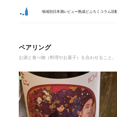
地域別日本酒レビュー
熟成
どぶろく
コラム
活
ペアリング
お酒と食べ物（料理やお菓子）を合わせること。