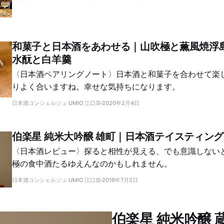
和菓子と日本酒をあわせる｜山吹極と薫風焼浮島
水酛と白羊羹
〈日本酒ペアリングノート〉日本酒と和菓子を合わせて楽
りよく合いますね。幸せな気持ちになります。
日本酒コンシェルジュ UMIO 江口崇
2020年2月4日
伯楽星 純米大吟醸 雄町｜日本酒テイスティン
〈日本酒レビュー〉探ると相性が見える、でも意識しない
極の食中酒たるゆえんなのかもしれません。
日本酒コンシェルジュ UMIO 江口崇
2019年7月2日
伯楽星 純米吟醸