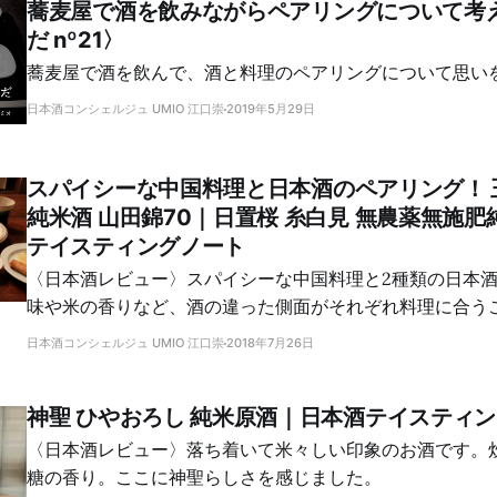
蕎麦屋で酒を飲みながらペアリングについて考
だ nº21〉
蕎麦屋で酒を飲んで、酒と料理のペアリングについて思い
日本酒コンシェルジュ UMIO 江口崇
2019年5月29日
スパイシーな中国料理と日本酒のペアリング！ 
純米酒 山田錦70｜日置桜 糸白見 無農薬無施
テイスティングノート
〈日本酒レビュー〉スパイシーな中国料理と2種類の日本
味や米の香りなど、酒の違った側面がそれぞれ料理に合う
た。
日本酒コンシェルジュ UMIO 江口崇
2018年7月26日
神聖 ひやおろし 純米原酒｜日本酒テイスティ
〈日本酒レビュー〉落ち着いて米々しい印象のお酒です。
糖の香り。ここに神聖らしさを感じました。