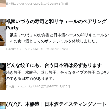
日本酒コンシェルジュ UMIO 江口崇
2018年3月14日
祇園いづうの寿司と和リキュールのペアリング｜FR
Party
「祇園 いづう」のお弁当と日本酒ベースの和リキュールを
ールの食中酒としてのポテンシャルを体験しました。
日本酒コンシェルジュ UMIO 江口崇
2017年12月27日
どんな餃子にも、合う日本酒は必ずあります
焼き餃子、水餃子、蒸し餃子、色々なタイプの餃子にはそ
のできる日本酒があります。
日本酒コンシェルジュ UMIO 江口崇
2017年12月20日
びびび。本醸造｜日本酒テイスティングノート