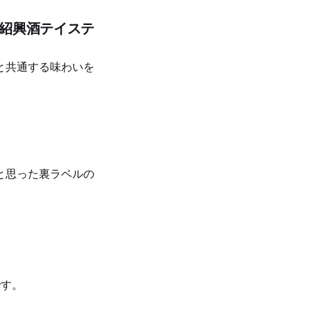
｜紹興酒テイステ
と共通する味わいを
と思った裏ラベルの
です。