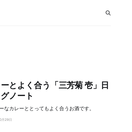
ーとよく合う「三芳菊 壱」日
ングノート
ーなカレーととってもよく合うお酒です。
10月29日