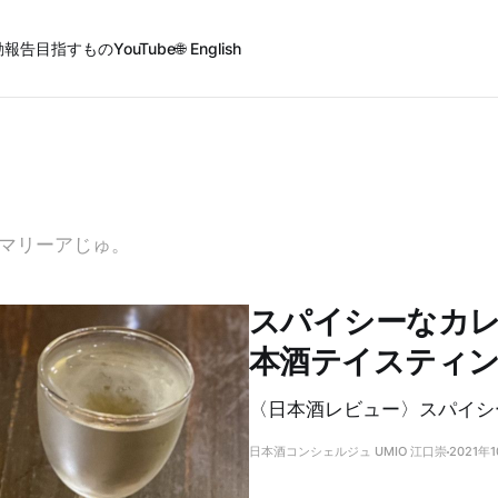
動報告
目指すもの
YouTube
🌐 English
マリーアじゅ。
スパイシーなカレ
本酒テイスティ
〈日本酒レビュー〉スパイシ
日本酒コンシェルジュ UMIO 江口崇
2021年