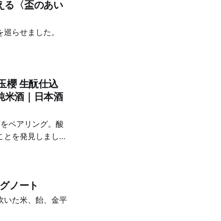
える〈盃のあい
を巡らせました。
玉櫻 生酛仕込
肥純米酒｜日本酒
酒をペアリング。酸
ことを発見しまし
ングノート
炊いた米、飴、金平