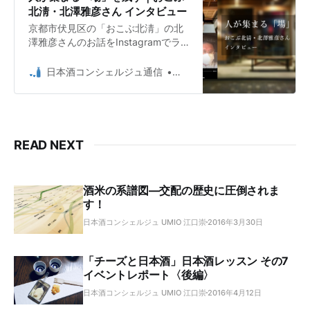
北淸・北澤雅彦さん インタビュー
京都市伏見区の「おこぶ北淸」の北
澤雅彦さんのお話をInstagramでラ
イブ配信した内容を、後日改めてイ
ンタビューした内容と合わせてご紹
日本酒コンシェルジュ通信
日本酒コンシェルジュ Umio 
介します。
READ NEXT
酒米の系譜図―交配の歴史に圧倒されま
す！
日本酒コンシェルジュ UMIO 江口崇
2016年3月30日
「チーズと日本酒」日本酒レッスン その7
イベントレポート〈後編〉
日本酒コンシェルジュ UMIO 江口崇
2016年4月12日