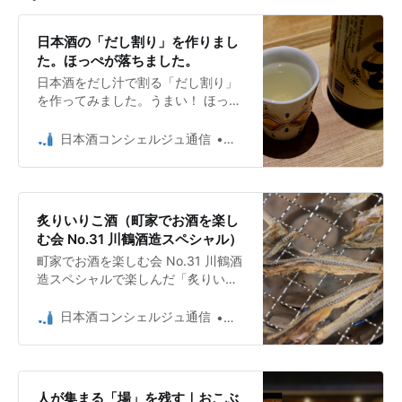
日本酒の「だし割り」を作りまし
た。ほっぺが落ちました。
日本酒をだし汁で割る「だし割り」
を作ってみました。うまい！ ほっぺ
が落ちるおいしさ！ うま味の相乗効
果を実感しました。
日本酒コンシェルジュ通信
日本酒コンシェルジュ Umio 
炙りいりこ酒（町家でお酒を楽し
む会 No.31 川鶴酒造スペシャル）
町家でお酒を楽しむ会 No.31 川鶴酒
造スペシャルで楽しんだ「炙りいり
こ酒」。旨味の相乗効果で幸せにな
るおいしさの飲み方です。
日本酒コンシェルジュ通信
日本酒コンシェルジュ Umio 
人が集まる「場」を残す｜おこぶ