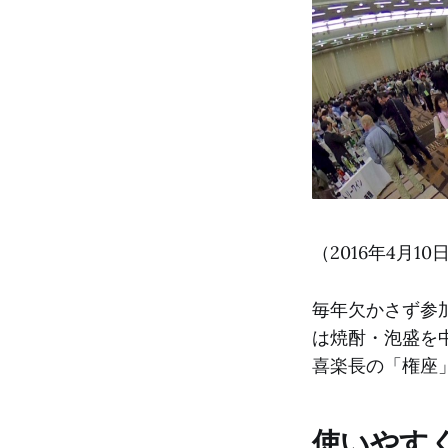
（2016年4月10
毎年欠かさず参
は焼酎・泡盛を
喜楽長の「権座
使いやす