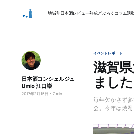
地域別日本酒レビュー
熟成
どぶろく
コラム
活
イベントレポート
滋賀県
ました
日本酒コンシェルジュ
Umio 江口崇
2017年2月15日
7 min
毎年欠かさず参
会。今年は焼酎