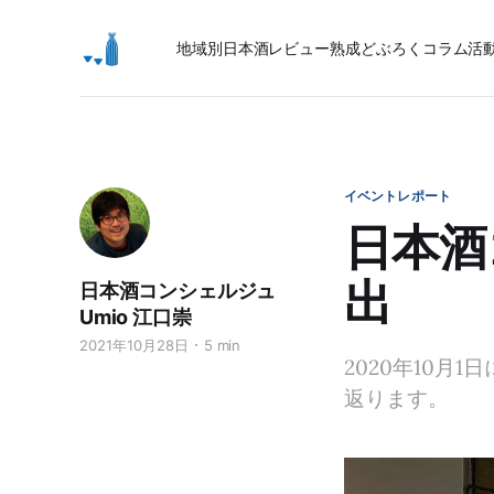
地域別日本酒レビュー
熟成
どぶろく
コラム
活
イベントレポート
日本酒
出
日本酒コンシェルジュ
Umio 江口崇
2021年10月28日
5 min
2020年10
返ります。