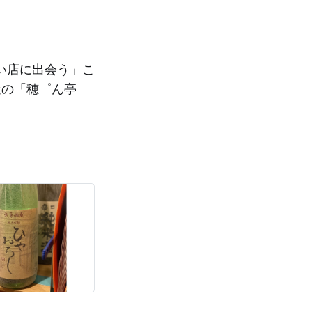
い店に出会う」こ
造の「穂゜ん亭