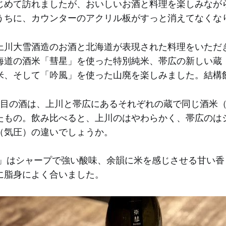
じめて訪れましたが、おいしいお酒と料理を楽しみなが
うちに、カウンターのアクリル板がすっと消えてなくな
上川大雪酒造のお酒と北海道が表現された料理をいただ
海道の酒米「彗星」を使った特別純米、帯広の新しい蔵
米、そして「吟風」を使った山廃を楽しみました。結構
杯目の酒は、上川と帯広にあるそれぞれの蔵で同じ酒米
たもの。飲み比べると、上川のはやわらかく、帯広のは
（気圧）の違いでしょうか。
米」はシャープで強い酸味、余韻に米を感じさせる甘い香
に脂身によく合いました。