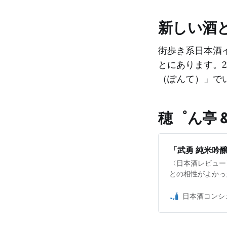
新しい酒
街歩き系日本酒
とにあります。
（ぽんて）」で
穂゜ん亭 
「武勇 純米吟
〈日本酒レビュー
との相性がよかっ
日本酒コンシ