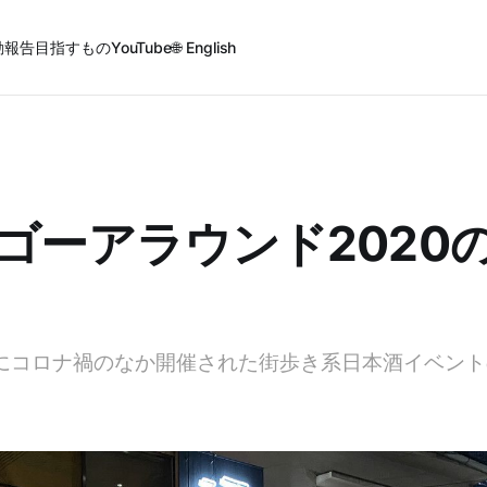
動報告
目指すもの
YouTube
🌐 English
ゴーアラウンド2020
月1日にコロナ禍のなか開催された街歩き系日本酒イベン