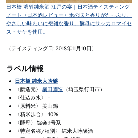
日本橋 濃醇純米酒 江戸の宴｜日本酒テイスティング
ノート
〈日本酒レビュー〉米の味と香りがたっぷり、
やさしい味わいに複雑な香り。酵母にサッカロマイセ
ス・サケを使用。
（テイスティング日: 2018年11月10日）
ラベル情報
日本橋 純米大吟醸
〈醸造元〉
横田酒造
（埼玉県行田市）
〈仕込み水〉 -
〈原料米〉 美山錦
〈精米歩合〉 40%
〈酵母〉 協会9号系
〈特定名称/種別〉 純米大吟醸酒