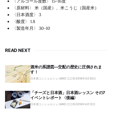
〈アルコール度数〉 15-16度
〈原材料〉 米（国産）、米こうじ（国産米）
〈日本酒度〉 3
〈酸度〉 1.8
〈製造年月〉 30-10
READ NEXT
酒米の系譜図―交配の歴史に圧倒されま
す！
日本酒コンシェルジュ UMIO 江口崇
2016年3月30日
「チーズと日本酒」日本酒レッスン その7
イベントレポート〈後編〉
日本酒コンシェルジュ UMIO 江口崇
2016年4月12日