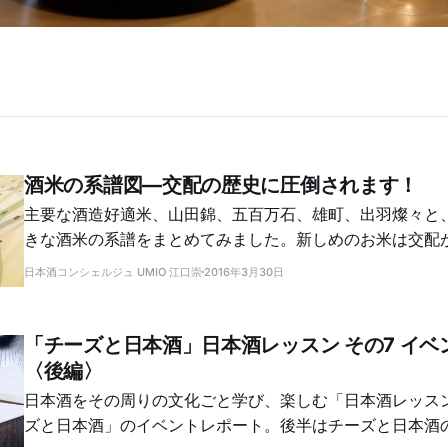
酒米の系譜図―交配の歴史に圧倒されます！
主要な酒造好適米、山田錦、五百万石、雄町、出羽燦々と
きな酒米の系譜をまとめてみました。新しめのお米は交配
がわかります。意外なルーツもわかって楽しい！
日本酒コンシェルジュ UMIO 江口崇
2016年3月30日
「チーズと日本酒」日本酒レッスン その7 イベ
〈後編〉
日本酒をその周りの文化ごと学び、楽しむ「日本酒レッス
ズと日本酒」のイベントレポート。後半はチーズと日本酒