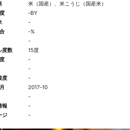
料
米（国産）、米こうじ（国産米）
度
-BY
米
-
合
-%
-
ル度数
15度
度
-
-
酸度
-
月
2017-10
-
情報
-
ージ
-