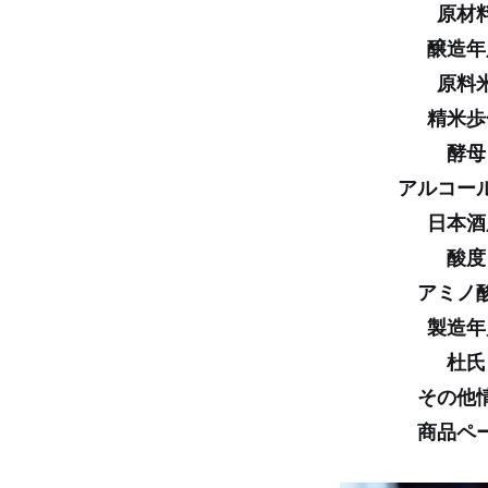
原材
醸造年
原料
精米歩
酵母
アルコー
日本酒
酸度
アミノ
製造年
杜氏
その他
商品ペ