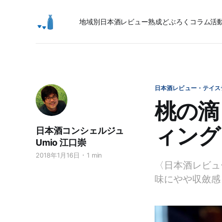
地域別日本酒レビュー
熟成
どぶろく
コラム
活
日本酒レビュー・テイス
桃の滴
ィング
日本酒コンシェルジュ
Umio 江口崇
2018年1月16日
1 min
〈日本酒レビュ
味にやや収斂感