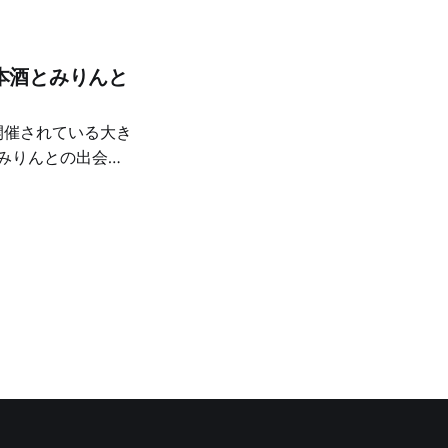
本酒とみりんと
、いくつか深い体験
さを再発見した
りんを味わえたこ
ブースから攻めま
ました。米の香りが