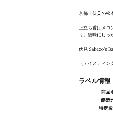
京都・伏見の松
上立ち香はメロ
り。後味にしっ
伏見 Sakezo's 
（テイスティング日
ラベル情報
商品
醸造
特定名