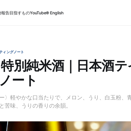
動報告
目指すもの
YouTube
🌐 English
ティングノート
 特別純米酒｜日本酒テ
ノート
ー〉軽やかな口当たりで、メロン、うり、白玉粉、
と苦味、うりの香りの余韻。