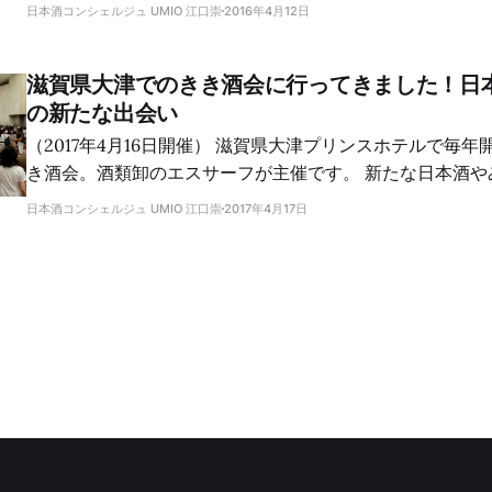
日本酒コンシェルジュ UMIO 江口崇
2016年4月12日
滋賀県大津でのきき酒会に行ってきました！日
の新たな出会い
（2017年4月16日開催） 滋賀県大津プリンスホテルで毎年開催されている大き
き酒会。酒類卸のエスサーフが主催です。 新たな日本酒やみりんとの出会い
がありました。すべてのブースを回ることは叶わず。でも
日本酒コンシェルジュ UMIO 江口崇
2017年4月17日
ができました。 一つは、松の司の普通酒「産土」をじっくり味わえたこと。
もう一つは、20歳のときに初めて飲み、最近その素晴らし
「上善如水」を味わえたことです。そしてもう一つは、み
と。 日本酒ブース巡り 昨年は焼酎・泡盛ブースを制覇して、日本酒ブースを
まわる時間がなくなってしまったので、今年はまず日本酒
す。 松の司 [松の司]https://sakeconcierge.com(/tag/matsunotsukasa/)ブ
ースには5種類のラインナップ。 そのうち、先月参加した松の司きき酒会で人
気のため試飲できなかった「産土（うぶすな）」を味わい
豊かで、しっかりとした味わいのお酒です。 👉 松の司「産土」テイスティン
グノート 👉 「松の司」関連記事 上