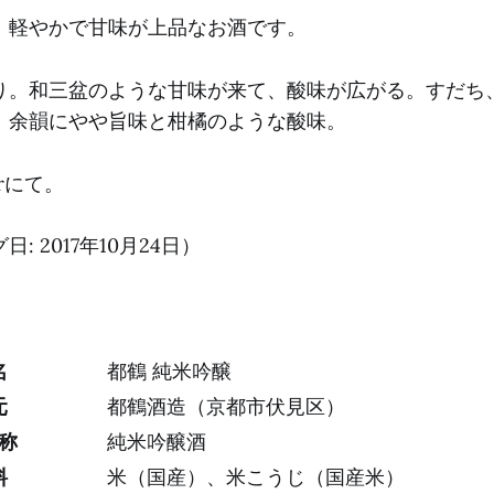
。軽やかで甘味が上品なお酒です。
り。和三盆のような甘味が来て、酸味が広がる。すだち
。余韻にやや旨味と柑橘のような酸味。
Barにて。
: 2017年10月24日）
名
都鶴 純米吟醸
元
都鶴酒造（京都市伏見区）
称
純米吟醸酒
料
米（国産）、米こうじ（国産米）