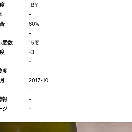
度
-BY
米
-
合
60%
-
ル度数
15度
度
-3
-
酸度
-
月
2017-10
-
情報
-
ージ
-