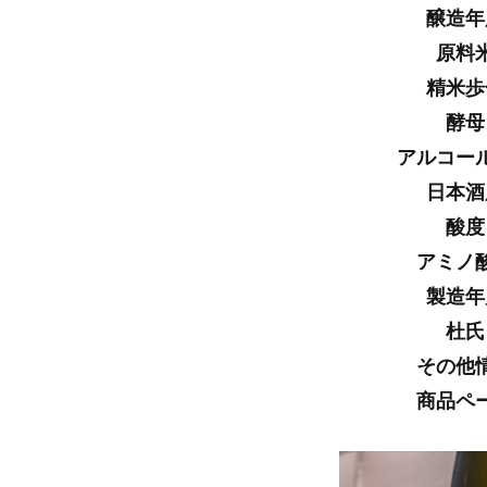
醸造年
原料
精米歩
酵母
アルコー
日本酒
酸度
アミノ
製造年
杜氏
その他
商品ペ