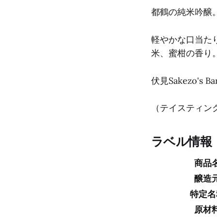
都鶴の純米吟醸
軽やかな口当た
米、蜜柑の香り
伏見Sakezo's 
（テイスティング日
ラベル情報
商品
醸造
特定名
原材