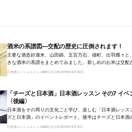
酒米の系譜図―交配の歴史に圧倒されます！
主要な酒造好適米、山田錦、五百万石、雄町、出羽燦々と
きな酒米の系譜をまとめてみました。新しめのお米は交配
がわかります。意外なルーツもわかって楽しい！
日本酒コンシェルジュ UMIO 江口崇
2016年3月30日
「チーズと日本酒」日本酒レッスン その7 イベ
〈後編〉
日本酒をその周りの文化ごと学び、楽しむ「日本酒レッス
ズと日本酒」のイベントレポート。後半はチーズと日本酒
日本酒コンシェルジュ UMIO 江口崇
2016年4月12日