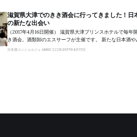
滋賀県大津でのきき酒会に行ってきました！日
の新たな出会い
（2017年4月16日開催） 滋賀県大津プリンスホテルで毎年開催されている大き
き酒会。酒類卸のエスサーフが主催です。 新たな日本酒やみりんとの出会い
がありました。すべてのブースを回ることは叶わず。でも
日本酒コンシェルジュ UMIO 江口崇
2017年4月17日
ができました。 一つは、松の司の普通酒「産土」をじっくり味わえたこと。
もう一つは、20歳のときに初めて飲み、最近その素晴らし
「上善如水」を味わえたことです。そしてもう一つは、み
と。 日本酒ブース巡り 昨年は焼酎・泡盛ブースを制覇して、日本酒ブースを
まわる時間がなくなってしまったので、今年はまず日本酒
す。 松の司 [松の司]https://sakeconcierge.com(/tag/matsunotsukasa/)ブ
ースには5種類のラインナップ。 そのうち、先月参加した松の司きき酒会で人
気のため試飲できなかった「産土（うぶすな）」を味わい
豊かで、しっかりとした味わいのお酒です。 👉 松の司「産土」テイスティン
グノート 👉 「松の司」関連記事 上