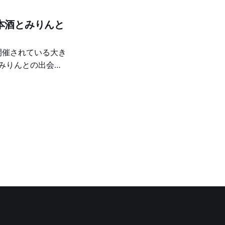
本酒とみりんと
、いくつか深い体験
さを再発見した
りんを味わえたこ
ブースから攻めま
ました。米の香りが