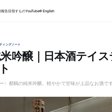
動報告
目指すもの
YouTube
🌐 English
ティングノート
純米吟醸｜日本酒テイス
ト
ー〉都鶴の純米吟醸。軽やかで甘味が上品なお酒で