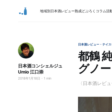
地域別日本酒レビュー
熟成
どぶろく
コラム
活
日本酒レビュー・テイス
都鶴 
グノー
日本酒コンシェルジュ
Umio 江口崇
2018年1月18日
1 min
〈日本酒レビュ