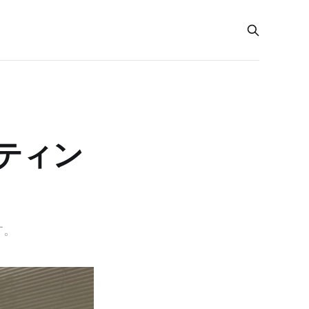
ティン
す。