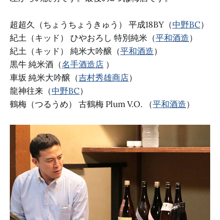
超超久（ちょうちょうきゅう） 平成18BY（
中野BC
）
紀土（キッド） ひやおろし 特別純米（
平和酒造
）
紀土（キッド） 純米大吟醸（
平和酒造
）
黒牛 純米酒（
名手酒造店
）
車坂 純米大吟醸（
吉村秀雄商店
）
龍神往来（
中野BC
）
鶴梅（つるうめ） 古鶴梅 Plum V.O. （
平和酒造
）