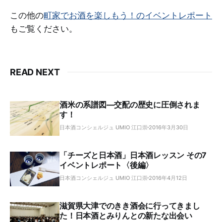
この他の
町家でお酒を楽しもう！のイベントレポート
もご覧ください。
READ NEXT
酒米の系譜図―交配の歴史に圧倒されま
す！
日本酒コンシェルジュ UMIO 江口崇
2016年3月30日
「チーズと日本酒」日本酒レッスン その7
イベントレポート〈後編〉
日本酒コンシェルジュ UMIO 江口崇
2016年4月12日
滋賀県大津でのきき酒会に行ってきまし
た！日本酒とみりんとの新たな出会い