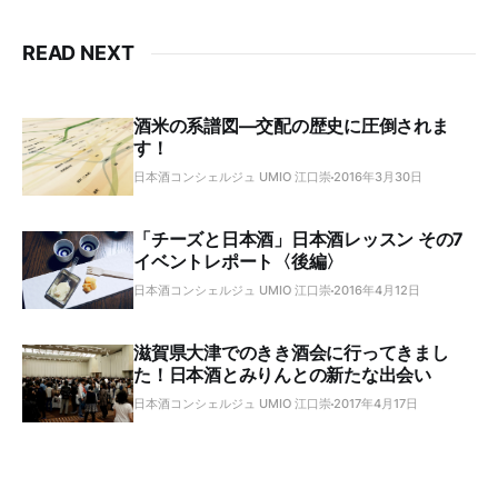
READ NEXT
酒米の系譜図―交配の歴史に圧倒されま
す！
日本酒コンシェルジュ UMIO 江口崇
2016年3月30日
「チーズと日本酒」日本酒レッスン その7
イベントレポート〈後編〉
日本酒コンシェルジュ UMIO 江口崇
2016年4月12日
滋賀県大津でのきき酒会に行ってきまし
た！日本酒とみりんとの新たな出会い
日本酒コンシェルジュ UMIO 江口崇
2017年4月17日