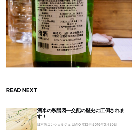
READ NEXT
酒米の系譜図―交配の歴史に圧倒されま
す！
日本酒コンシェルジュ UMIO 江口崇
2016年3月30日