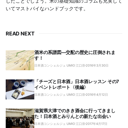
したことでしょう。米の基礎知識のコラムも充実して
いてマストバイなハンドブックです。
READ NEXT
酒米の系譜図―交配の歴史に圧倒されま
す！
日本酒コンシェルジュ UMIO 江口崇
2016年3月30日
「チーズと日本酒」日本酒レッスン その7
イベントレポート〈後編〉
日本酒コンシェルジュ UMIO 江口崇
2016年4月12日
滋賀県大津でのきき酒会に行ってきまし
た！日本酒とみりんとの新たな出会い
日本酒コンシェルジュ UMIO 江口崇
2017年4月17日