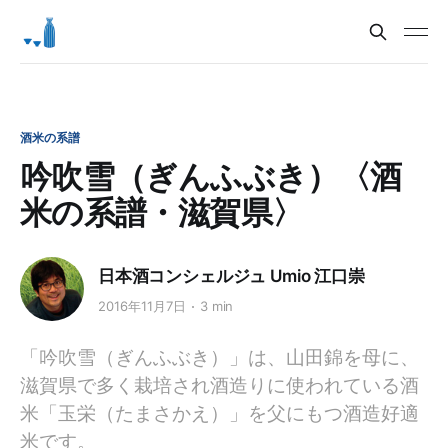
酒米の系譜
吟吹雪（ぎんふぶき）〈酒
米の系譜・滋賀県〉
日本酒コンシェルジュ Umio 江口崇
2016年11月7日
3 min
「吟吹雪（ぎんふぶき）」は、山田錦を母に、
滋賀県で多く栽培され酒造りに使われている酒
米「玉栄（たまさかえ）」を父にもつ酒造好適
米です。