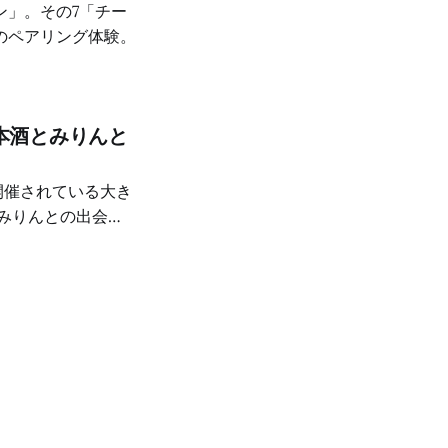
ン」。その7「チー
のペアリング体験。
本酒とみりんと
、いくつか深い体験
さを再発見した
りんを味わえたこ
ブースから攻めま
ました。米の香りが