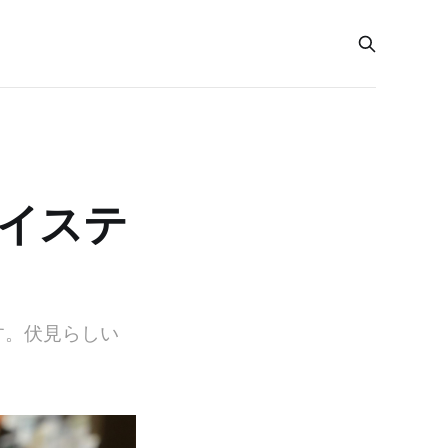
テイステ
す。伏見らしい