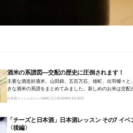
酒米の系譜図―交配の歴史に圧倒されます！
主要な酒造好適米、山田錦、五百万石、雄町、出羽燦々と
きな酒米の系譜をまとめてみました。新しめのお米は交配
がわかります。意外なルーツもわかって楽しい！
日本酒コンシェルジュ UMIO 江口崇
2016年3月30日
「チーズと日本酒」日本酒レッスン その7 イベ
〈後編〉