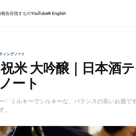
動報告
目指すもの
YouTube
🌐 English
ティングノート
 祝米 大吟醸｜日本酒
ノート
ー〉ミルキーでシルキーな、バランスの良いお酒で
す。