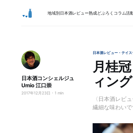
地域別日本酒レビュー
熟成
どぶろく
コラム
活
日本酒レビュー・テイス
月桂冠
ィング
日本酒コンシェルジュ
Umio 江口崇
2017年12月23日
1 min
〈日本酒レビュ
繊細な味わいで