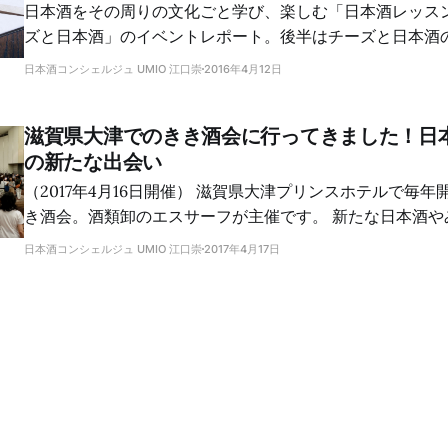
日本酒をその周りの文化ごと学び、楽しむ「日本酒レッス
ズと日本酒」のイベントレポート。後半はチーズと日本酒
日本酒コンシェルジュ UMIO 江口崇
2016年4月12日
滋賀県大津でのきき酒会に行ってきました！日
の新たな出会い
（2017年4月16日開催） 滋賀県大津プリンスホテルで毎年開催されている大き
き酒会。酒類卸のエスサーフが主催です。 新たな日本酒やみりんとの出会い
がありました。すべてのブースを回ることは叶わず。でも
日本酒コンシェルジュ UMIO 江口崇
2017年4月17日
ができました。 一つは、松の司の普通酒「産土」をじっくり味わえたこと。
もう一つは、20歳のときに初めて飲み、最近その素晴らし
「上善如水」を味わえたことです。そしてもう一つは、み
と。 日本酒ブース巡り 昨年は焼酎・泡盛ブースを制覇して、日本酒ブースを
まわる時間がなくなってしまったので、今年はまず日本酒
す。 松の司 [松の司]https://sakeconcierge.com(/tag/matsunotsukasa/)ブ
ースには5種類のラインナップ。 そのうち、先月参加した松の司きき酒会で人
気のため試飲できなかった「産土（うぶすな）」を味わい