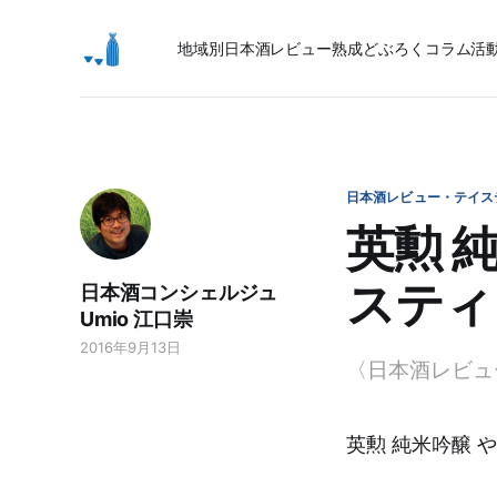
地域別日本酒レビュー
熟成
どぶろく
コラム
活
日本酒レビュー・テイス
英勲 
スティ
日本酒コンシェルジュ
Umio 江口崇
2016年9月13日
〈日本酒レビュ
英勲 純米吟醸