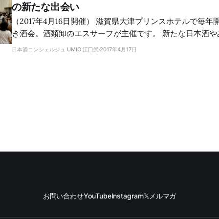
の新たな出会い
（2017年4月16日開催） 滋賀県大津プリンスホテルで毎年開催されている大き
き酒会。酒類卸のエスサーフが主催です。 新たな日本酒やみりんとの出会い
がありました。すべてのブースを回ることは叶わず。でも
日本酒コンシェルジュ UMIO 江口崇
2017年4月17日
ができました。 一つは、松の司の普通酒「産土」をじっくり味わえたこと。
もう一つは、20歳のときに初めて飲み、最近その素晴らし
「上善如水」を味わえたことです。そしてもう一つは、み
と。 日本酒ブース巡り 昨年は焼酎・泡盛ブースを制覇して、日本酒ブースを
まわる時間がなくなってしまったので、今年はまず日本酒
す。 松の司 [松の司]https://sakeconcierge.com(/tag/matsunotsukasa/)ブ
ースには5種類のラインナップ。 そのうち、先月参加した松の司きき酒会で人
気のため試飲できなかった「産土（うぶすな）」を味わい
豊かで、しっかりとした味わいのお酒です。 👉 松の司「産土」テイスティン
グノート 👉 「松の司」関連記事 上
お問い合わせ
YouTube
Instagram
𝕏
メルマガ