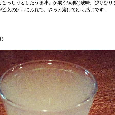
とどっしりとしたうま味。か弱く繊細な酸味。びりびり
が乙女のほおにふれて、さっと溶けてゆく感じです。
日）