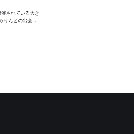
、いくつか深い体験
さを再発見した
りんを味わえたこ
ブースから攻めま
ました。米の香りが