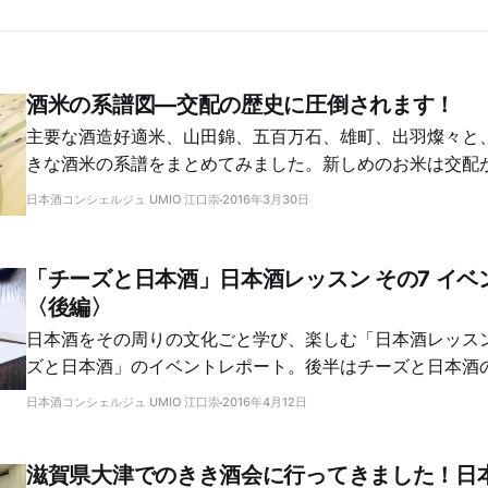
酒米の系譜図―交配の歴史に圧倒されます！
主要な酒造好適米、山田錦、五百万石、雄町、出羽燦々と
きな酒米の系譜をまとめてみました。新しめのお米は交配
がわかります。意外なルーツもわかって楽しい！
日本酒コンシェルジュ UMIO 江口崇
2016年3月30日
「チーズと日本酒」日本酒レッスン その7 イベ
〈後編〉
日本酒をその周りの文化ごと学び、楽しむ「日本酒レッス
ズと日本酒」のイベントレポート。後半はチーズと日本酒
日本酒コンシェルジュ UMIO 江口崇
2016年4月12日
滋賀県大津でのきき酒会に行ってきました！日