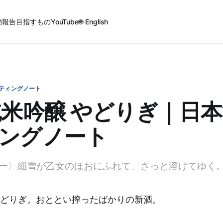
動報告
目指すもの
YouTube
🌐 English
ティングノート
純米吟醸 やどりぎ｜日
ングノート
ー〉細雪が乙女のほおにふれて、さっと溶けてゆく
 やどりぎ。おととい搾ったばかりの新酒。