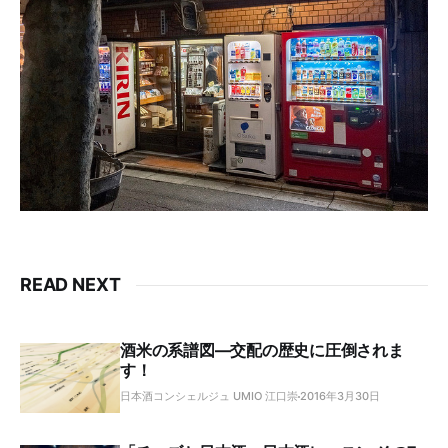
READ NEXT
酒米の系譜図―交配の歴史に圧倒されま
す！
日本酒コンシェルジュ UMIO 江口崇
2016年3月30日