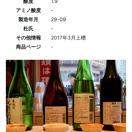
酸度
1.9
アミノ酸度
-
製造年月
29-09
杜氏
-
その他情報
2017年3月上槽
商品ページ
-