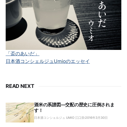
「盃のあいだ」
日本酒コンシェルジュUmioのエッセイ
READ NEXT
酒米の系譜図―交配の歴史に圧倒されま
す！
日本酒コンシェルジュ UMIO 江口崇
2016年3月30日