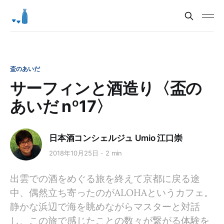
盃のあいだ
サーフィンと酒造り〈盃の
あいだ nº17〉
日本酒コンシェルジュ Umio 江口崇
2018年10月25日
2 min
出雲での酒をめぐる旅を終えて京都に戻る途
中、偶然立ち寄ったのがALOHAというカフェ。
静かな浜辺で海を眺めながらマスターと対話
し、この旅で感じたことの数々が繋がる体験を