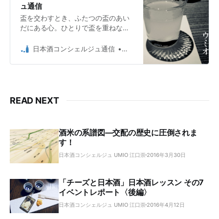
ュ通信
盃を交わすとき、ふたつの盃のあい
だにある心。ひとりで盃を重ねなが
ら、巡らせる思い。日本酒コンシェ
ルジュUmioが綴るエッセイです。
日本酒コンシェルジュ通信
日本酒コンシェルジュ Umio 
READ NEXT
酒米の系譜図―交配の歴史に圧倒されま
す！
日本酒コンシェルジュ UMIO 江口崇
2016年3月30日
「チーズと日本酒」日本酒レッスン その7
イベントレポート〈後編〉
日本酒コンシェルジュ UMIO 江口崇
2016年4月12日