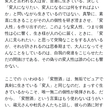
変人と言われる人は皆、普通に生きている。決して
「変人になりたい、変人になるには何をすればよい
か」と問いながら生きているのではない。真摯に、素
直に生きることがその人の個性を研ぎ澄まさせ、「変
人性」を作り出すのだ。このような変人性、つまり個
性は心に響く。生き様が人の心に届く。ときに、「変
人に見られたい」と思って突飛なことをする人がいる
が、それが許されるのは思春期まで。大人になってそ
んなことをしているのは、自我の発達をこじらせたた
だの間抜けである。その偽りの変人性は誰の心にも響
かない。
ここでの（いわゆる）「変態酒」は、無垢でピュアで
真剣に生きている「変人」と同じなのだ。まっすぐ生
きているからこそ、唯一無二の個性が発揮される。だ
から、「変態酒」という言葉はもう使わないほうがい
い。蔵元さんや杜氏さんたちと話し、彼らの酒に対す