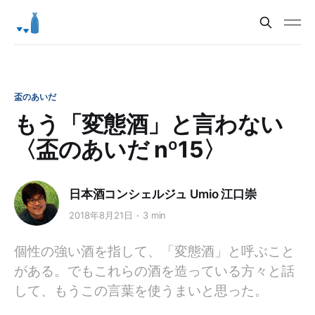
盃のあいだ
もう「変態酒」と言わない
〈盃のあいだ nº15〉
日本酒コンシェルジュ Umio 江口崇
2018年8月21日
3 min
個性の強い酒を指して、「変態酒」と呼ぶこと
がある。でもこれらの酒を造っている方々と話
して、もうこの言葉を使うまいと思った。